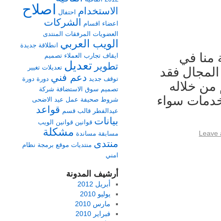
اصلاح
الاستخدام
احتفال
الشركات
اعضاء
اقسام
العضويات
المرفقات
المنتدى
الويب العربي
انطلاقة جديدة
 منا في
ايقاف
تجارب العملاء
تصميم
تعديل
تطوير
تعديلات
تغيير
المجال فقد
دعم فني
توقف
جديد
دورة
دورة
 من خلاله
تصميم
سوق الاستضافة
شركة
خدمات سواء
شروط
صحيفة
عمل
عيد الاضحى
قواعد
عيدالفطر
قالب
قسم
بيانات
قوانين
قوانين الويب
مشكلة
Leave
مسابقة
مساندة
منتدى
منتديات
موقع برمجة
نظام
امني
أرشيف المدونة
أبريل 2012
يوليو 2010
مارس 2010
فبراير 2010