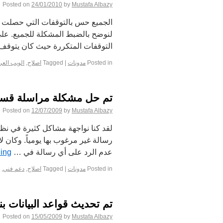
Posted on
24/01/2010
by
Mustafa Albazy
لنوضح بالضبط المشكلة للجميع. على
التوقفات المتكررة حيث كان يتوقف 
Posted in
مدونات
|
Tagged
اصلاح
,
الويب العر
تم حل مشكلة مراسلة قسم
Posted on
12/07/2009
by
Mustafa Albazy
رسالة غير مرغوب بها يومياً. وكان 
عدم الرد على أي رسالة في …
ing
Posted in
مدونات
|
Tagged
اصلاح
,
دعم فني
,
تم تحديث قواعد البيانات بن
Posted on
15/05/2009
by
Mustafa Albazy