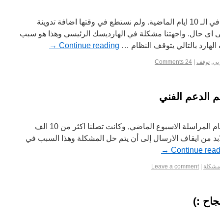
الجميع حس بالتوقفات التي حصلت في الـ 10 ايام الماضية. ولم نستطع في وقتها اضافة تدوينة
 اي حال. واجهتنا مشكلة في الهارديسك الرئيسي وهذا هو سبب
الهارد بالتالي يتوقف النظام …
Continue reading
→
بي
,
توقف
|
24 Comments
 الدعم الفني
لقد كنا نواجهة مشاكل كثيرة في نظام المراسلة الاسبوع الماضي, وكانت تصلنا اكثر من 10 الف
لابد من ايقاف الارسال إلى أن يتم حل المشكلة وهذا السبب في
→
Continue read
مشكلة
|
Leave a comment
جاح :)