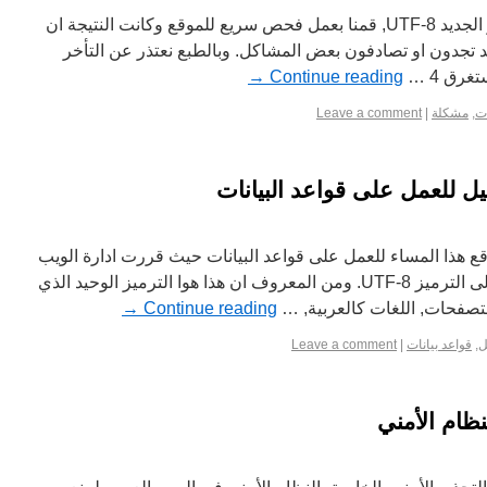
تم تحديث القواعد بنجاح إلى الترميز الجديد UTF-8, قمنا بعمل فحص سريع للموقع وكانت النتيجة ان
 تجدون او تصادفون بعض المشاكل. وبالطبع نعتذر عن التأخر
رق 4 …
Continue reading
→
ات
,
مشكلة
|
Leave a comment
ل للعمل على قواعد البيانات
ع هذا المساء للعمل على قواعد البيانات حيث قررت ادارة الويب
العربي تحويل جميع قواعد البيانات إلى الترميز UTF-8. ومن المعروف ان هذا هوا الترميز الوحيد الذي
متصفحات, اللغات كالعربية, …
Continue reading
→
ل
,
قواعد بيانات
|
Leave a comment
ظام الأمني