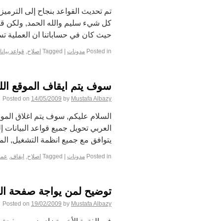
كل شيء سليم والله الحمد, ولكن قد
حيث كان في حساباتنا ان العملية تستغ
Posted in
مدونات
|
Tagged
اصلاح
,
قواعد بيان
سوف يتم ايقاف الموقع اللي
Posted on
14/05/2009
by
Mustafa Albazy
السلام عليكم, سوف يتم اغلاق الموق
يتوافق مع جميع انظمة التشغيل, ال
Posted in
مدونات
|
Tagged
اصلاح
,
ايقاف
,
عم
توضيح لمن يواجة صفحة الن
Posted on
19/02/2009
by
Mustafa Albazy