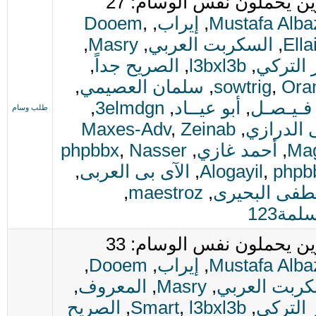
ن يحملون نفس الوسام: 27
Mustafa Alba
,
إيراب
,
,
Dooem
Ella
,
السكربت العربي
,
Masry
,
 التركي
,
l3bxl3b
,
الصريح جداً
,
Ora
,
sowtrig
,
سلمان العصيمي
,
 فـيـصـل
,
أبو عيــاد
,
3elmdgn
,
طلب وسام
 الدرازي
,
Zeinab
,
Maxes-Adv
Ma
,
أحمد غازي
,
Nasser
,
phpbbx
phpb
,
Alogayil
,
الآى بى العربى
,
فى البحيرى
,
maestroz
,
لمة123
ن يحملون نفس الوسام: 33
Mustafa Alba
,
إيراب
,
Dooem
,
كربت العربي
,
Masry
,
المعروف
,
 التركي
,
l3bxl3b
,
Smart
,
الصريح