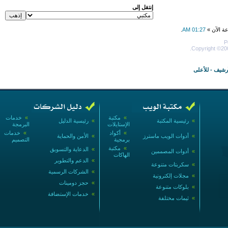
إنتقل إلى
عة الآن »
01:27 AM
.
P
Copyright ©200
أرشيف
-
للأعلى
»
مكتبة
»
خدمات
»
رئيسية المكتبة
»
رئيسية الدليل
الإستايلات
البرمجة
»
أكواد
»
خدمات
»
أدوات الويب ماسترز
»
الأمن والحماية
برمجية
التصميم
»
مكتبة
»
الدعاية والتسويق
»
أدوات المصممين
الهاكات
»
الدعم والتطوير
»
سكربتات متنوعة
»
الشركات الرسمية
»
مجلات إلكترونية
»
حجز دومينات
»
بلوكات متنوعة
»
خدمات الإستضافة
»
ثيمات مختلفة