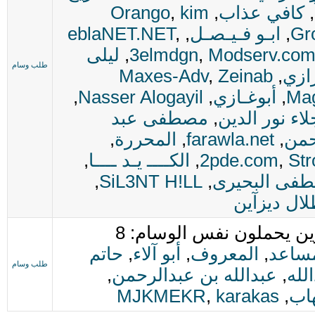
,
كافي عذاب
,
kim
,
Orango
Gr
,
ابـو فـيـصـل
,
,
eblaNET.NET
Modserv.com
,
3elmdgn
,
ليلى
طلب وسام
ازي
,
Zeinab
,
Maxes-Adv
Ma
,
أبوغـازي
,
Nasser Alogayil
,
لاء نور الدين
,
مصطفى عبد
حمن
,
farawla.net
,
المحررة
,
Str
,
2pde.com
,
الكــــ يـد ــــا
,
فى البحيرى
,
SiL3NT H!LL
,
لال ديزآين
ن يحملون نفس الوسام: 8
مساعد
,
المعروف
,
أبو آلاء
,
حاتم
طلب وسام
لله
,
عبدالله بن عبدالرحمن
,
هاب
,
karakas
,
MJKMEKR