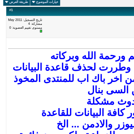
خيارات الموضوع
طريقة العرض
#
1
تاريخ التسجيل: May 2011
مشاركة: 4
مستوى تقييم العضوية:
0
 ورحمة الله وبركاته
 وطررت لحذف قاعدة البيانات
ن اخر باك اب للمنتدى المخوذ
السى بنال
وث مشكلة
كافة البيانات للقاعدة
وزر والادمن ... الخ