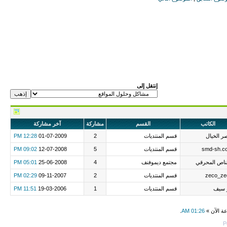
إنتقل إلى
الكاتب
القسم
مشاركة
آخر مشاركة
 الخيال
قسم المنتديات
2
01-07-2009
12:28 PM
smd-sh.c
قسم المنتديات
5
12-07-2008
09:02 PM
ناص المحرقي
مجتمع ديموفنف
4
25-06-2008
05:01 PM
zeco_ze
قسم المنتديات
2
09-11-2007
02:29 PM
 سيف
قسم المنتديات
1
19-03-2006
11:51 PM
عة الآن »
01:26 AM
.
P