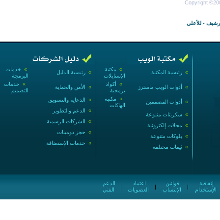
Copyright ©200
أرشيف
-
للأعلى
»
مكتبة
»
خدمات
»
رئيسية المكتبة
»
رئيسية الدليل
الإستايلات
البرمجة
»
أكواد
»
خدمات
»
أدوات الويب ماسترز
»
الأمن والحماية
برمجية
التصميم
»
مكتبة
»
الدعاية والتسويق
»
أدوات المصممين
الهاكات
»
الدعم والتطوير
»
سكربتات متنوعة
»
الشركات الرسمية
»
مجلات إلكترونية
»
حجز دومينات
»
بلوكات متنوعة
»
خدمات الإستضافة
»
ثيمات مختلفة
إتفاقية
قوانين
اعتماد
الدعم
|
|
|
الإستخدام
الإنتساب
العضويات
الفني