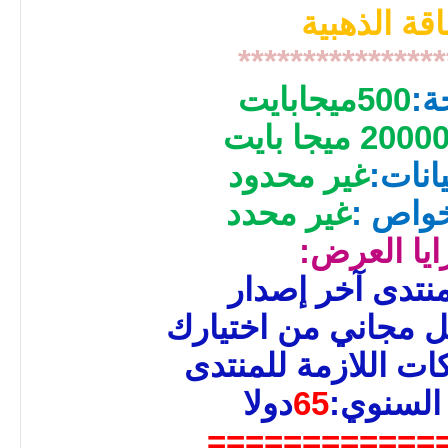
اقة الذهبية
****************
ة:
500
ميجابايت
2000 ميجا بايت
انات:
غير محدود
خواص :
غير محدد
ايا العرض:
نتدى آخر إصدار
ل مجاني من اختيارك
ات اللازمة للمنتدى
السنوي:
65
دولا
============