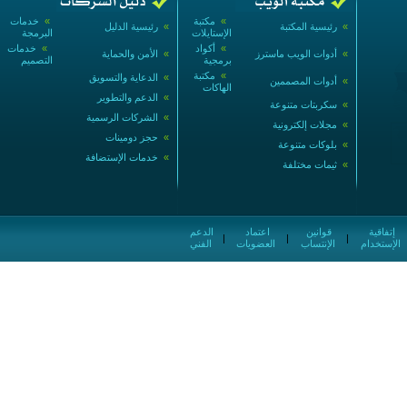
»
مكتبة
»
خدمات
»
رئيسية المكتبة
»
رئيسية الدليل
الإستايلات
البرمجة
»
أكواد
»
خدمات
»
أدوات الويب ماسترز
»
الأمن والحماية
برمجية
التصميم
»
مكتبة
»
الدعاية والتسويق
»
أدوات المصممين
الهاكات
»
الدعم والتطوير
»
سكربتات متنوعة
»
الشركات الرسمية
»
مجلات إلكترونية
»
حجز دومينات
»
بلوكات متنوعة
»
خدمات الإستضافة
»
ثيمات مختلفة
إتفاقية
قوانين
اعتماد
الدعم
|
|
|
الإستخدام
الإنتساب
العضويات
الفني