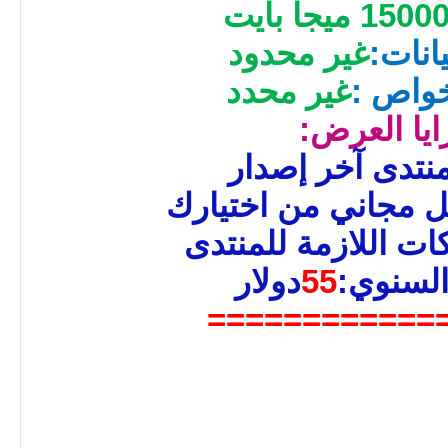
1500 ميجا بايت
انات:
غير محدود
خواص :
غير محدد
ايا العرض:
نتدى آخر إصدار
ل مجاني من اختيارك
ات اللازمة للمنتدى
السنوي:
55
دولار
============