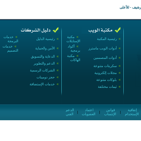
أرشيف
-
للأعلى
»
مكتبة
»
خدمات
»
رئيسية المكتبة
»
رئيسية الدليل
الإستايلات
البرمجة
»
أكواد
»
خدمات
»
أدوات الويب ماسترز
»
الأمن والحماية
برمجية
التصميم
»
مكتبة
»
الدعاية والتسويق
»
أدوات المصممين
الهاكات
»
الدعم والتطوير
»
سكربتات متنوعة
»
الشركات الرسمية
»
مجلات إلكترونية
»
حجز دومينات
»
بلوكات متنوعة
»
خدمات الإستضافة
»
ثيمات مختلفة
إتفاقية
قوانين
اعتماد
الدعم
|
|
|
الإستخدام
الإنتساب
العضويات
الفني