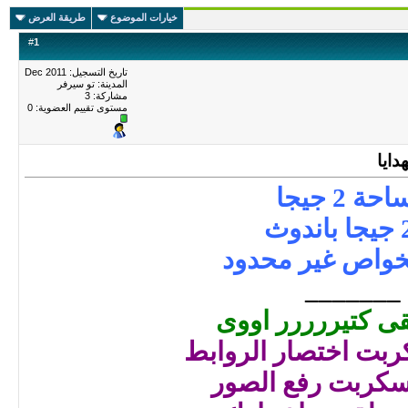
خيارات الموضوع
طريقة العرض
#
1
تاريخ التسجيل: Dec 2011
المدينة: تو سيرفر
مشاركة: 3
مستوى تقييم العضوية:
0
دايا
ة 2 جيجا
وث
خواص غير محدود
_______
بقى كتيررررر اووى
بت اختصار الروابط
سكربت رفع الصور