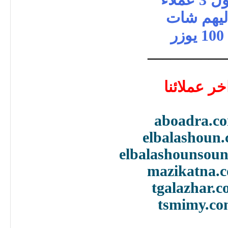
ليهم شات
100 يوزر
__________
خر عملائنا
aboadra.c
elbalashoun
elbalashounsou
mazikatna.
tgalazhar.
tsmimy.c