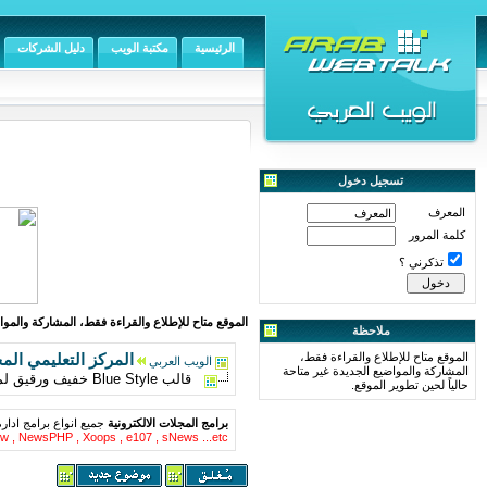
الرئيسية
مكتبة الويب
دليل الشركات
تسجيل دخول
المعرف
كلمة المرور
تذكرني ؟
الموقع متاح للإطلاع والقراءة فقط، المشاركة والمواض
ملاحظة
الموقع متاح للإطلاع والقراءة فقط،
المركز التعليمي الم
الويب العربي
المشاركة والمواضيع الجديدة غير متاحة
قالب Blue Style خفيف ورقيق لمجلة جملة النسخة 1,5
حالياً لحين تطوير الموقع.
برامج المجلات الالكترونية
جميع انواع برامج ادار
w , NewsPHP , Xoops , e107 , sNews ...etc