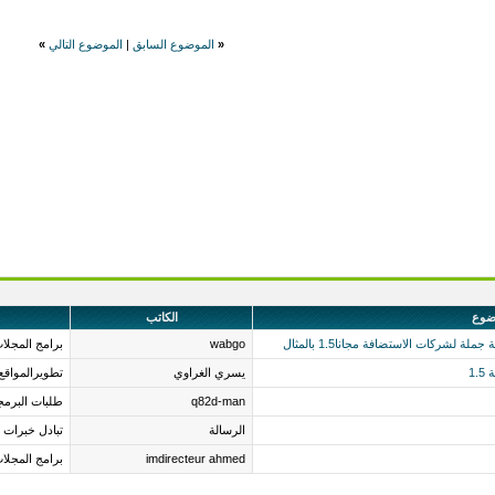
«
الموضوع السابق
|
الموضوع التالي
»
ضوع
الكاتب
لشركات الاستضافة مجانا1.5 بالمثال
wabgo
برامج المجلات
1
يسري الغراوي
تطويرالمواقع
q82d-man
طلبات البرمج
الرسالة
تبادل خبرات 
imdirecteur ahmed
برامج المجلات