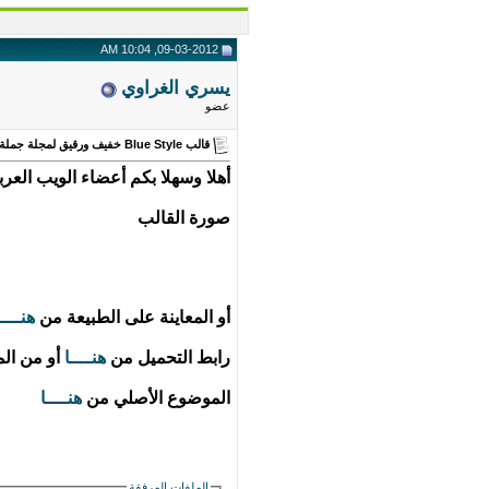
09-03-2012, 10:04 AM
يسري الغراوي
عضو
قالب Blue Style خفيف ورقيق لمجلة جملة النسخة 1,5
أهلا وسهلا بكم أعضاء الويب العربي المحترمين, أقدم لكم قالب Blue Style للنس
صورة القالب
أو المعاينة على الطبيعة من
هنــــ
رابط التحميل من
هنــــا
أو من ال
الموضوع الأصلي من
هنــــا
الملفات المرفقة