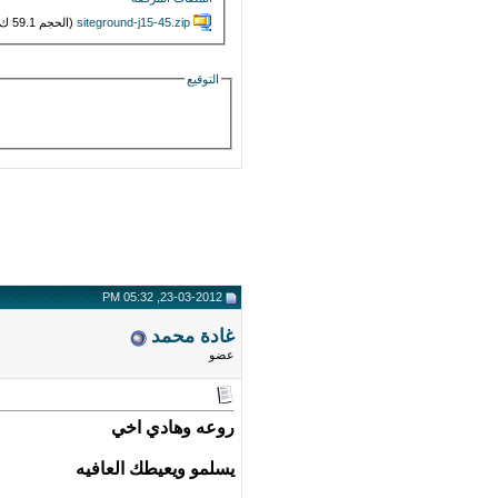
siteground-j15-45.zip‏
(الحجم 59.1 ك/بايت , عدد مرات التنزيل : 2275)
التوقيع
23-03-2012, 05:32 PM
غادة محمد
عضو
روعه وهادي اخي
يسلمو ويعيطك العافيه