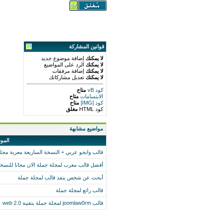
قوانين المشاركة
لا يمكنك
إضافة موضوع جديد
لا يمكنك
الرد على المواضيع
لا يمكنك
إضافة مرفقات
لا يمكنك
تعديل مشاركاتك
كود vB
متاح
الابتسامات
متاح
كود [IMG]
متاح
كود HTML
مغلق
مواضيع مشابهة
المو
قالب وابجو عربي + النسخة الساريعة معربة مجلة جملة 
أفضل قالب معرب لمجلة جملة الان مجانا للنسخة .5
أبحث عن شخص ينفذ قالب لمجلة جملة
قالب رائع لمجلة جملة
قالب joomlaw0rm لمجلة جملة بتقنية web 2.0