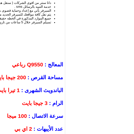
داتا سنتر من اقوى الشركات ( سنقل هو
خدمة التنبيه بالرسائل sms .
السيرفر يأتي مع إعداد وحماية قصوى مج
يتم نقل كافة مواقعك للسيرفر الجديد مجا
جميع الموارد المذكورة في الخطه حقيق
تسيلم السيرفر خلال 5 ساعات من تاريخ دفع المبلغ كاملا شاملاً الإعداد والحمايةً .
المعالج :
Q9550 رباعي
مساحة القرص :
200 جيجا بايت
الباندويث الشهرى :
1 تيرا بايت
الرام :
3 جيجا بايت
سرعة الاتصال :
100 ميجا
عدد الأيبهات :
2 اي بي