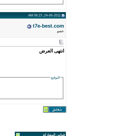
24-06-2011, 06:23 AM
t7e-best.com
عضو
انتهى العرض
التوقيع
قوانين المشاركة