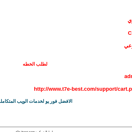
C
وعي
لطلب الخطه
ad
http://www.t7e-best.com/support/cart
الافضل فور يو لخدمات الويب المتكامل
رابط الشركه : t7e-best.com