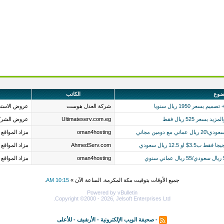
ضوع
الكاتب
شركة العدل هوست
عروض الاستض
Ultimateserv.com.eg
عروض الشركا
oman4hosting
مزاد المواقع
AhmedServ.com
مزاد المواقع
oman4hosting
مزاد المواقع
جميع الأوقات بتوقيت مكة المكرمة. الساعة الآن »
10:15 AM
.
Powered by vBulletin
Copyright ©2000 - 2026, Jelsoft Enterprises Ltd.
-
صحيفة الويب الإلكترونية
-
الأرشيف
-
للأعلى