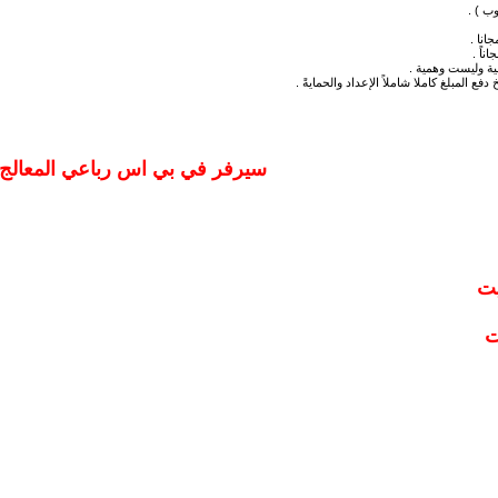
ب ) .
انا .
ناً .
ية وليست وهمية .
سيرفر في بي اس رباعي المعالج