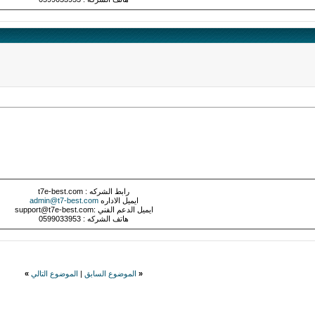
رابط الشركه : t7e-best.com
ايميل الاداره
admin@t7-best.com
ايميل الدعم الفني :support@t7e-best.com
هاتف الشركه : 0599033953
«
الموضوع السابق
|
الموضوع التالي
»