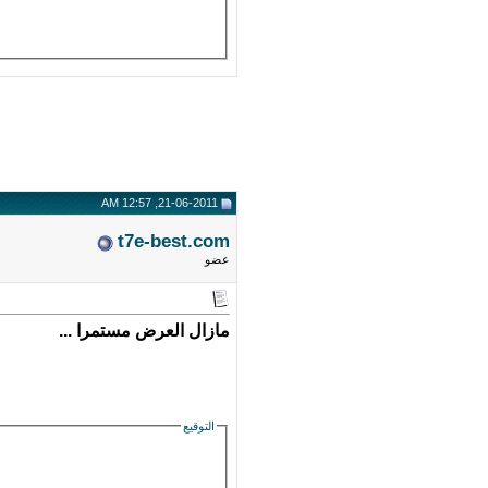
21-06-2011, 12:57 AM
t7e-best.com
عضو
مازال العرض مستمرا ...
التوقيع