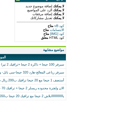
لا يمكنك
إضافة موضوع جديد
لا يمكنك
الرد على المواضيع
لا يمكنك
إضافة مرفقات
لا يمكنك
تعديل مشاركاتك
كود vB
متاح
الابتسامات
متاح
كود [IMG]
متاح
كود HTML
مغلق
مواضيع مشابهة
المو
سيرفر 100 جيجا + ذاكرة 2 جيجا +ترافيك 2 تيرا + تصميم بسعر 1950 ريال سنويا
سيرفر رباعى المعالج-هارد 320 جيجا-سى بانل- والمزيد بسعر 525 ريال فقط
أستضف 1 جيجا مع 20 جيجا ترافيك ب200 ريال سعودي\20 ريال عماني مع دومين مجاني
الان ولفترة محدوده ريسلر 2 جيجا + ترافيك 70 جيجا فقط ب3.5$ او 12.5 ريال سعودي
يااااااااااااابلاش 2 جيجا مع ترافيك 20 جيجا ب550 ريال سعودي/55 ريال عماني سنوي