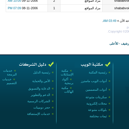
shababvoi
مزاد المواقع
2
09-11-2006
10:05 AM
shababvoi
مزاد المواقع
1
08-11-2006
07:09 PM
عة الآن »
03:49 AM
.
P
Copyright ©200
أرشيف
-
للأعلى
»
مكتبة
»
خدمات
»
رئيسية المكتبة
»
رئيسية الدليل
الإستايلات
البرمجة
»
أكواد
»
خدمات
»
أدوات الويب ماسترز
»
الأمن والحماية
برمجية
التصميم
»
مكتبة
»
الدعاية والتسويق
»
أدوات المصممين
الهاكات
»
الدعم والتطوير
»
سكربتات متنوعة
»
الشركات الرسمية
»
مجلات إلكترونية
»
حجز دومينات
»
بلوكات متنوعة
»
خدمات الإستضافة
»
ثيمات مختلفة