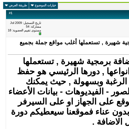
خيارات الموضوع
طريقة العرض
#
1
تاريخ التسجيل: Jul 2009
مشاركة: 54
مستوى تقييم العضوية:
18
ضافة برمجية شهيرة , تستعملها أغلب مواقع جملة بجميع
Akeeb هي اضافة برمجية شهيرة , تستعملها
نواعها , دورها الرئيسي هو حفظ
لرغبة وبسهولة , حيث يمكنك
ور - الفيديوهات - بيانات الأعضاء
وقع على الجهاز او على السيرفر
بدون عناء فموقعنا سيعطيكم دورة
 الاضافة
.