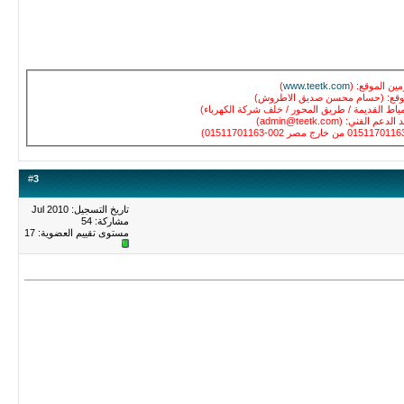
مين الموقع: (
www.teetk.com
)
موقع: (حسام محسن صديق الاطروش)
مياط القديمة / طريق المحور / خلف شركة الكهرباء)
م الفني: (admin@teetk.com)
#
3
تاريخ التسجيل: Jul 2010
مشاركة: 54
مستوى تقييم العضوية:
17