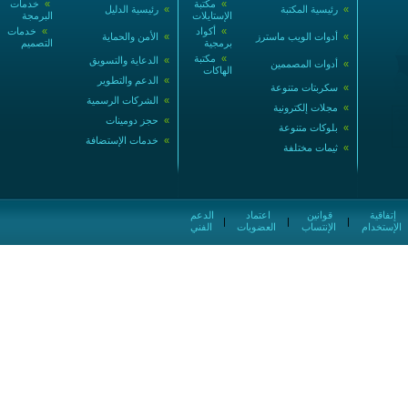
»
مكتبة
»
خدمات
»
رئيسية المكتبة
»
رئيسية الدليل
الإستايلات
البرمجة
»
أكواد
»
خدمات
»
أدوات الويب ماسترز
»
الأمن والحماية
برمجية
التصميم
»
مكتبة
»
الدعاية والتسويق
»
أدوات المصممين
الهاكات
»
الدعم والتطوير
»
سكربتات متنوعة
»
الشركات الرسمية
»
مجلات إلكترونية
»
حجز دومينات
»
بلوكات متنوعة
»
خدمات الإستضافة
»
ثيمات مختلفة
إتفاقية
قوانين
اعتماد
الدعم
|
|
|
الإستخدام
الإنتساب
العضويات
الفني