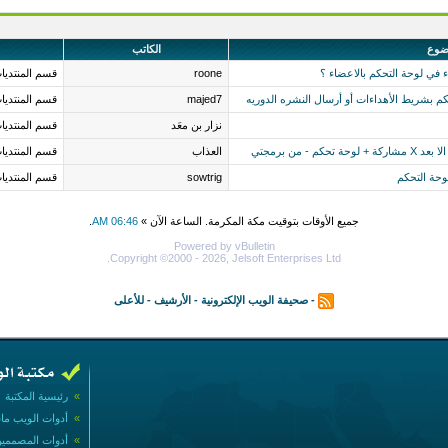
ضوع
الكاتب
 في لوحة التحكم بالاعضاء ؟
roone
قسم المنتديا
م بشريط الأهداءات أو أرسال النشره الدوريه
majed7
قسم المنتديا
نزار بن معَد
قسم المنتديا
العذاب
قسم المنتديا
وحة التحكم
sowtrig
قسم المنتديا
جميع الأوقات بتوقيت مكة المكرمة. الساعة الآن »
06:46 AM
.
Powered by vBulletin
Copyright ©2000 - 2026, Jelsoft Enterprises Ltd.
-
صحيفة الويب الإلكترونية
-
الأرشيف
-
للأعلى
»
رئيسية المكتبة
»
أدوات الويب ما
»
أدوات المصممي