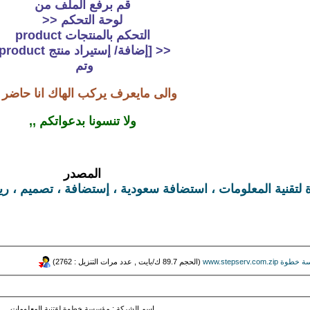
قم برفع الملف من
لوحة التحكم <<
التحكم بالمنتجات product
<< [إضافة/ إستيراد منتج product‎]‏
وتم
والى مايعرف يركب الهاك انا حاضر 
ولا تنسونا بدعواتكم ,,
المصدر
ية المعلومات ، استضافة سعودية ، إستضافة ، تصميم ، ريسلرات ، دعم ف
(الحجم 89.7 ك/بايت , عدد مرات التنزيل : 2762)
اسم الشركة : مؤسسة خطوة لقتنية المعلومات