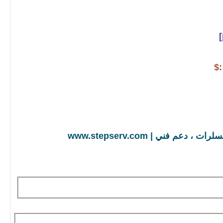
:$
ني | www.stepserv.com