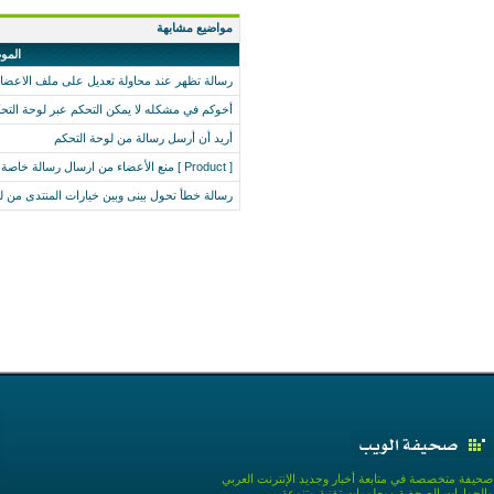
مواضيع مشابهة
المو
رسالة تظهر عند محاولة تعديل على ملف الاعضاء
أخوكم في مشكله لا يمكن التحكم عبر لوحة التحك
أريد أن أرسل رسالة من لوحة التحكم
[ Product ] منع الأعضاء من ارسال رسالة خاصة الا بعد X مشاركة + لوحة تحكم - من برمجتي
رسالة خطأ تحول بينى وبين خيارات المنتدى من ل
صحيفة متخصصة في متابعة أخبار وجديد الإنترنت العربي
والحوارات الصحفية ومعلومات تقنية متنوعة .