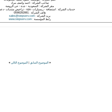
صاحب الشركة : احمد واصف مراد
مقر الشركة : السعودية - جدة - حى الروضة
خدمات الشركة : استضافة - ريسيلرات -vps - تراخيص منتديات -دعم فني - تصميم
هاتف الشركة : 0598282881
بريد الشركة :
sales@stepserv.com
رابط المؤسسة :
www.stepserv.com
«
الموضوع السابق
|
الموضوع التالي
»