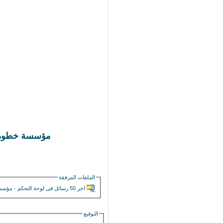
مؤسسة خطوة لتقن
الملفات المرفقة
اخر 50 رسائل فى لوحة التحكم - مؤسسة خطوة www.stepserv.com.zip‏
التوقيع