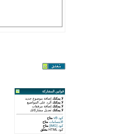
قوانين المشاركة
لا يمكنك
إضافة موضوع جديد
لا يمكنك
الرد على المواضيع
لا يمكنك
إضافة مرفقات
لا يمكنك
تعديل مشاركاتك
كود vB
متاح
الابتسامات
متاح
كود [IMG]
متاح
كود HTML
مغلق