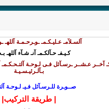
آلسـلآمـ عـليـكـمـ ـوـرحـمـة آللهـ ـوب
كـيـفـ حـآلكـمـ آنـ شـآء آللهـ بـخ
بـآلـرئيـسـيـة
صــوـرة للـرسـآئل فـيـ لـوحـة آلت
| طريقة التركيب|