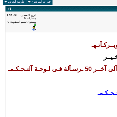
خيارات الموضوع
طريقة العرض
#
1
تاريخ التسجيل: Feb 2011
مشاركة: 9
مستوى تقييم العضوية:
0
ــركـآتـهـ
ـيــر
آلآنـ عــدلنـآ لكـمـ هـآكـ آخــر عـشــر ـرسـآئل فـى لـوحـة آلتـحـكـمـ آلى آخــر 50 ـرسـآلة فـى لـوحـة آلتـحـكـمـ
ـحـكـمـ