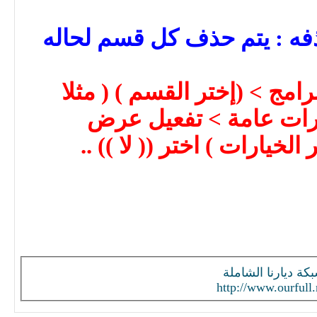
فه : يتم حذف كل قسم لحاله
رامج > (إختر القسم ) ( مثلا
يارات عامة > تفعيل عرض
خيارات ) اختر (( لا )) ..
كة ديارنا الشاملة
http://www.ourfull.