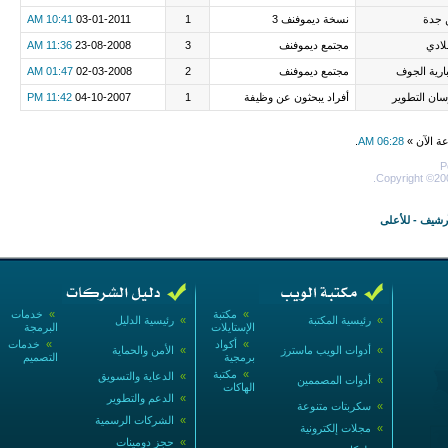
 جدة
نسخة ديموفنف 3
1
03-01-2011
10:41 AM
لادي
مجتمع ديموفنف
3
23-08-2008
11:36 AM
ارية الجوف
مجتمع ديموفنف
2
02-03-2008
01:47 AM
ان التطوير
أفراد يبحثون عن وظيفة
1
04-10-2007
11:42 PM
عة الآن »
06:28 AM
.
P
Copyright ©200
أرشيف
-
للأعلى
»
مكتبة
»
خدمات
»
رئيسية المكتبة
»
رئيسية الدليل
الإستايلات
البرمجة
»
أكواد
»
خدمات
»
أدوات الويب ماسترز
»
الأمن والحماية
برمجية
التصميم
»
مكتبة
»
الدعاية والتسويق
»
أدوات المصممين
الهاكات
»
الدعم والتطوير
»
سكربتات متنوعة
»
الشركات الرسمية
»
مجلات إلكترونية
»
حجز دومينات