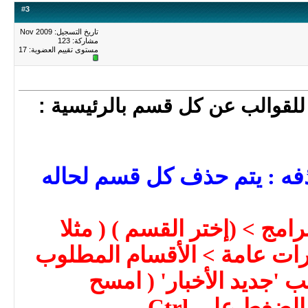
#
3
تاريخ التسجيل: Nov 2009
مشاركة: 123
مستوى تقييم العضوية:
17
للقوالب عن كل قسم بالرئيسية :
فه : يتم حذف كل قسم لحاله
رامج > (إختر القسم ) ( مثلا
ارات عامة >
الأقسام المطلوب
 'جديد الأخبار' ( امسح
لضغط على Ctrl