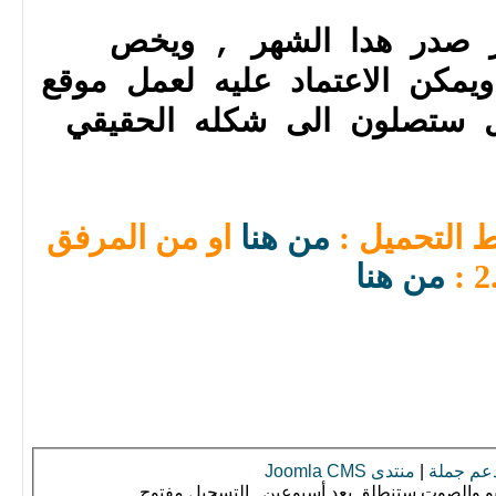
ZT Galo مميز صدر هدا الشهر , ويخص
يمكن الاعتماد عليه لعمل موقع
ل ستصلون الى شكله الحقيقي
ط التحميل :
من هنا
او من المرفق
من هنا
دعم جملة
|
منتدى Joomla CMS
ديو والصوت ستنطلق بعد أسبوعين , التسجيل مفتوح