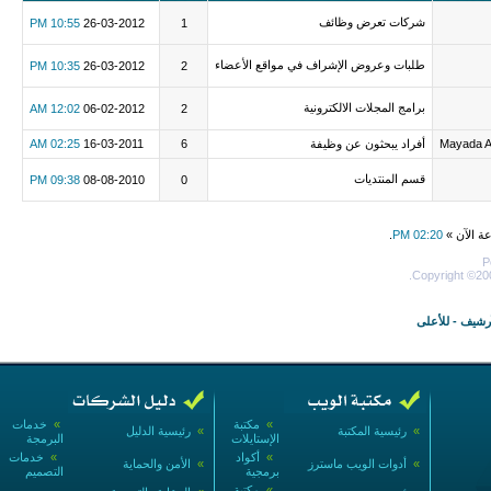
شركات تعرض وظائف
10:55 PM
26-03-2012
1
طلبات وعروض الإشراف في مواقع الأعضاء
10:35 PM
26-03-2012
2
برامج المجلات الالكترونية
12:02 AM
06-02-2012
2
Mayada 
أفراد يبحثون عن وظيفة
6
16-03-2011
02:25 AM
قسم المنتديات
09:38 PM
08-08-2010
0
عة الآن »
02:20 PM
.
P
Copyright ©200
أرشيف
-
للأعلى
»
مكتبة
»
خدمات
»
رئيسية المكتبة
»
رئيسية الدليل
الإستايلات
البرمجة
»
أكواد
»
خدمات
»
أدوات الويب ماسترز
»
الأمن والحماية
برمجية
التصميم
»
مكتبة