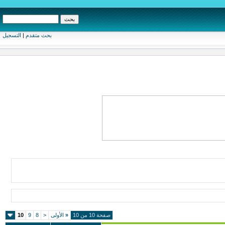
بحث متقدم
|
التسجيل
صفحة 10 من 10
«
الأولى
<
8
9
10