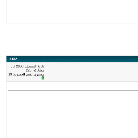
#
182
تاريخ التسجيل: Jul 2008
مشاركة: 225
مستوى تقييم العضوية:
19