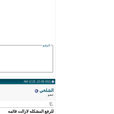
التوقيع
22-08-2011, 12:25 AM
الشلخي
عضو
للرفع المشكله لازالت قائمه