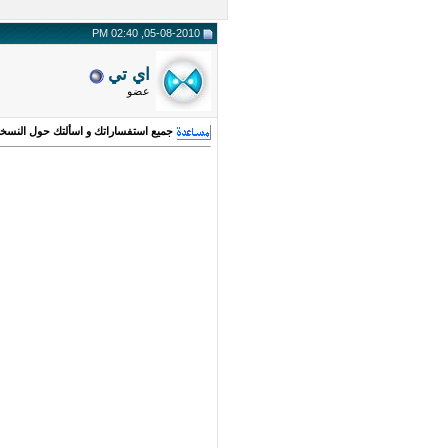
05-08-2010, 02:40 PM
اي تي
عضو
جميع استفساراتك و اسألتك حول النسخة الج