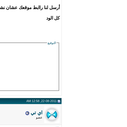
أرسل لنا راابط موقعك عشان ن
كل الود
التوقيع
22-08-2011, 12:58 AM
اي تي
عضو