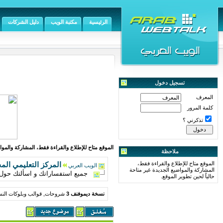
الرئيسية
مكتبة الويب
دليل الشركات
تسجيل دخول
المعرف
كلمة المرور
تذكرني ؟
الموقع متاح للإطلاع والقراءة فقط، المشاركة والمواض
ملاحظة
الموقع متاح للإطلاع والقراءة فقط،
المركز التعليمي الم
الويب العربي
المشاركة والمواضيع الجديدة غير متاحة
جميع استفساراتك و اسألتك حول النس
حالياً لحين تطوير الموقع.
نسخة ديموفنف 3
شروحات, قوالب وبلوكات النس