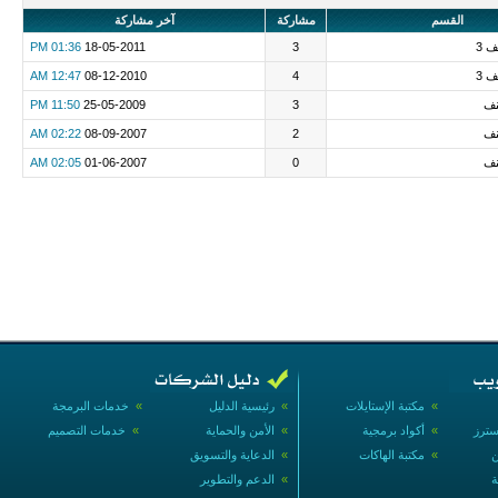
القسم
مشاركة
آخر مشاركة
 3
3
18-05-2011
01:36 PM
 3
4
08-12-2010
12:47 AM
نف
3
25-05-2009
11:50 PM
نف
2
08-09-2007
02:22 AM
نف
0
01-06-2007
02:05 AM
»
مكتبة الإستايلات
»
رئيسية الدليل
»
خدمات البرمجة
سترز
»
أكواد برمجية
»
الأمن والحماية
»
خدمات التصميم
ن
»
مكتبة الهاكات
»
الدعاية والتسويق
ة
»
الدعم والتطوير