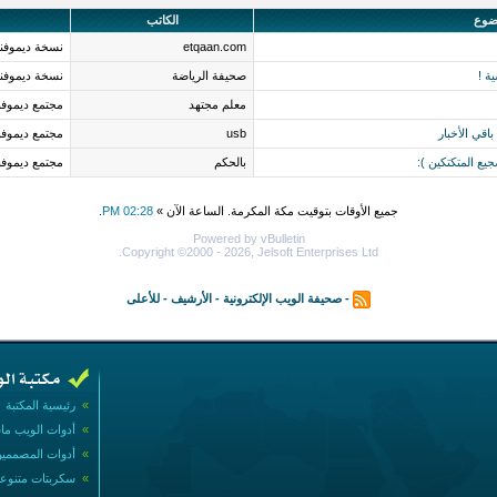
ضوع
الكاتب
etqaan.com
نسخة ديموفنف
ة !
صحيفة الرياضة
نسخة ديموفنف
معلم مجتهد
مجتمع ديموف
اقي الأخبار
usb
مجتمع ديموف
يع المتكتكين ):
بالحكم
مجتمع ديموف
جميع الأوقات بتوقيت مكة المكرمة. الساعة الآن »
02:28 PM
.
Powered by vBulletin
Copyright ©2000 - 2026, Jelsoft Enterprises Ltd.
-
صحيفة الويب الإلكترونية
-
الأرشيف
-
للأعلى
»
رئيسية المكتبة
»
أدوات الويب ما
»
أدوات المصممي
»
سكربتات متنوع