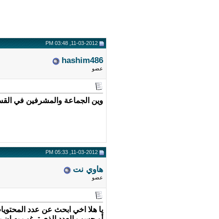
11-03-2012, 03:48 PM
hashim486
عضو
وين الجماعة والمشرفين في القس
11-03-2012, 05:33 PM
هاوي نت
عضو
يا هلا اخي ابحث عن عدد المحتويات 
أو حسب العدد الذي ترغب به ان 