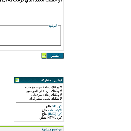
التوقيع
قوانين المشاركة
لا يمكنك
إضافة موضوع جديد
لا يمكنك
الرد على المواضيع
لا يمكنك
إضافة مرفقات
لا يمكنك
تعديل مشاركاتك
كود vB
متاح
الابتسامات
متاح
كود [IMG]
متاح
كود HTML
مغلق
مواضيع مشابهة