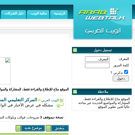
الرئيسية
مكتبة الويب
دليل الشركات
تسجيل دخول
المعرف
كلمة المرور
تذكرني ؟
الموقع متاح للإطلاع والقراءة فقط، المشاركة والمواض
ملاحظة
الموقع متاح للإطلاع والقراءة فقط،
المركز التعليمي الم
الويب العربي
المشاركة والمواضيع الجديدة غير متاحة
مشكله في عرض الأخبار في الوا
حالياً لحين تطوير الموقع.
نسخة ديموفنف 3
شروحات, قوالب وبلوكات النس