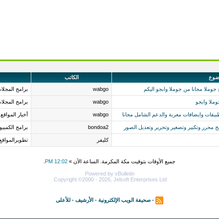
ضوع
الكاتب
جوملا مجانا من جوملا وابجو اليكم
wabgo
برامج المجلات
وملا وابجو
wabgo
برامج المجلات
بيقات وايضافات معربة والدعم الشامل مجانا
wabgo
أخبار المواقع
bondoa2
برامج الكمبيو
كليفر
تطويرالمواقع
جميع الأوقات بتوقيت مكة المكرمة. الساعة الآن »
12:02 PM
.
Powered by vBulletin
Copyright ©2000 - 2026, Jelsoft Enterprises Ltd.
-
صحيفة الويب الإلكترونية
-
الأرشيف
-
للأعلى