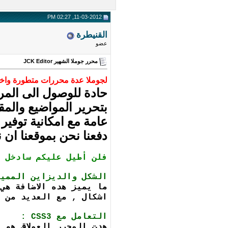
11-03-2012, 02:27 PM
القنيطرة
عضو
محرر جوملا الشهير JCK Editor
لجوملا عدة محررات متطورة واختر
بتحرير المواضيع والمق
دفعنا نحن بموقعنا ان
فلن أطيل عليكم سادخل ب
الشكل والديزاين المميز
ما يميز هده الاضافة هي
اشكال , مع العديد من ا
التعامل مع CSS3 :