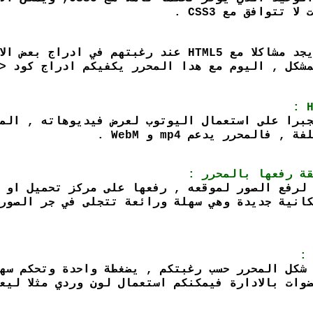
تتوافق مع CSS3 .
قبل سنوات كان الجميع يجد مشاكلا مع HTML5 عند 
:
برا على استعمال اليوتوب لعرض فيديوهاته , المحر
المحرر يدعم mp4 و WebM .
ة رفعها بالمحرر :
لرفع الصور لموقعه , رفعها على مركز تحميل او 
انية جديدة وهي سهلة ورائعة تتجلى في جر الصورة
:
شكل المحرر حسب رغبتكم , يضغطة واحدة وتحكم سهل
وات بالادارة فيمكنكم استعمال لون وردي مثلا ليع