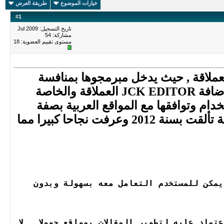
خيارات الموضوع
طريقة العرض
#
1
تاريخ التسجيل: Jul 2009
مشاركة: 54
مستوى تقييم العضوية:
18
العملاقة , حيث يدخل مبرمجوها بمنافسة
حادة للوصول الى المراكز الاولى بالموقع الرسمي , اليوم اخترنا لكم اضافة JCK EDITOR العملاقة والخاصة
دام وتوافقها مع المواقع العربية بصفة
عامة مع امكانية توفير عدة خواص لتزيين شكل المواضيع , هده الاضافة تألقت بسنة 2012 وعرفت نجاحا كبيرا مما
يمكن للمستخدم التعامل معه بسهولة وبدون
الوحيد الدي يوفر تحكما كاملا مع CSS3, ويمكن الاعتماد عليه لتطوير المقالات بمواقع جوملا , لا