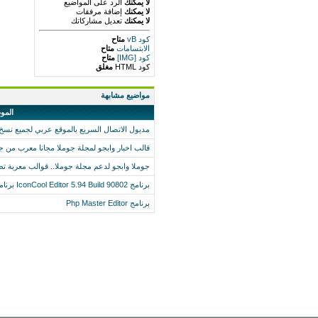
لا يمكنك
الرد على المواضيع
لا يمكنك
إضافة مرفقات
لا يمكنك
تعديل مشاركاتك
كود vB
متاح
الابتسامات
متاح
كود [IMG]
متاح
كود HTML
مغلق
مواضيع مشابهة
المو
مديول الاتصال السريع بالموقع عربي لجميع نسخ 
قالب اخبار وابجو لمجلة جوملا مجانا معرب من ج
جوملا وابجو لدعم مجلة جوملا.. قوالب معربة تط
برنامج IconCool Editor 5.94 Build 90802 برنامج محرر وتكبير وتصغير وتحرير وتعديل الصور
برنامج Php Master Editor