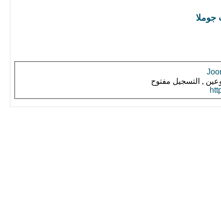
 جوملا
عين , التسجيل مفتوح
htt