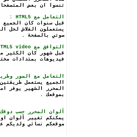
تنسوا ان بعض المتصفحات لا 
التعامل مع HTML5 :
صوتي بالصفحة .
التوافق مع
HTML5 video
قبل شهور كان الكثير مج
فيديوهات بمتدادات مختلفة , ف
التعامل مع الصور وطريق
الجميع يستعمل طريقتين 
المحرر الشهير يوفر امك
بموقعك .
ألوان المحرر حسب دوقك 
يمكنكم تغيير ألوان او 
موقعكم نسائي ولديكم عض