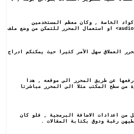
رغبتهم في ادراج بعض الاكواد الخاصة , وكان معظم المستخدمين
يستعملون الفلاش لحل المشكل , اليوم مع هدا المحرر يكفيكم ادراج كود <audio> او استعمال المحرر للتمكن من وضع ملف
ر العملاق سهل الأمر كثيرا حيث يمكنكم ادراج
رفعها عن طريق المحرر الى موقعه , هدا
 من سطح المكتب مثلا الى المحرر مباشرتا
 من اعدادات الاضافة البرمجية , فلو كان
طيهن رغبة ودوق بكتابة المقالات .