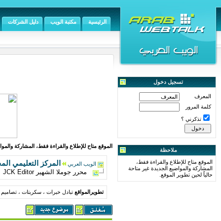
الرئيسية
مكتبة الويب
دليل الشركات
تسجيل دخول
المعرف
كلمة المرور
تذكرني ؟
الموقع متاح للإطلاع والقراءة فقط، المشاركة والمواض
ملاحظة
الموقع متاح للإطلاع والقراءة فقط،
المركز التعليمي الم
الويب العربي
المشاركة والمواضيع الجديدة غير متاحة
محرر جوملا الشهير JCK Editor
حالياً لحين تطوير الموقع.
تطويرالمواقع
تبادل خبرات ، سكربتات ، تصاميم