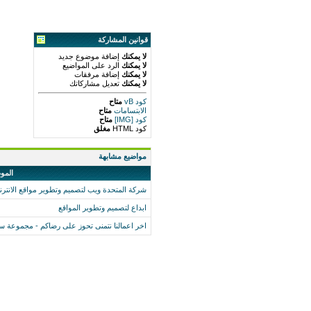
قوانين المشاركة
لا يمكنك
إضافة موضوع جديد
لا يمكنك
الرد على المواضيع
لا يمكنك
إضافة مرفقات
لا يمكنك
تعديل مشاركاتك
كود vB
متاح
الابتسامات
متاح
كود [IMG]
متاح
كود HTML
مغلق
مواضيع مشابهة
المو
شركة المتحدة ويب لتصميم وتطوير مواقع الانتر
ابداع لتصميم وتطوير المواقع
اخر اعمالنا نتمنى تحوز على رضاكم - مجموعة سه