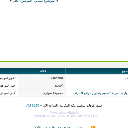
«
الموضوع السابق
|
الموضوع التالي
»
ضوع
الكاتب
نت
Hisham84
تطويرالمواقع
agsoft
أخبار المواقع
ارى العربية لتصميم وتطوير مواقع الانترنت
مجموعة سهارى
أخبار المواقع
جميع الأوقات بتوقيت مكة المكرمة. الساعة الآن »
10:58 AM
.
Powered by vBulletin
Copyright ©2000 - 2026, Jelsoft Enterprises Ltd.
-
صحيفة الويب الإلكترونية
-
الأرشيف
-
للأعلى