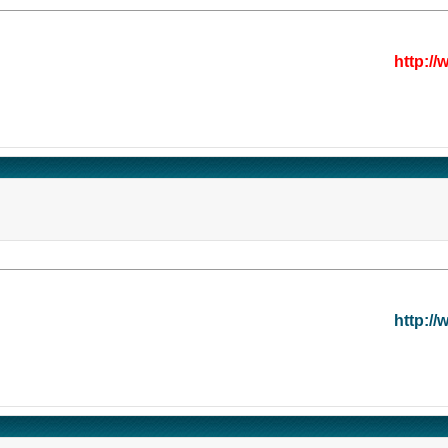
http:/
http:/