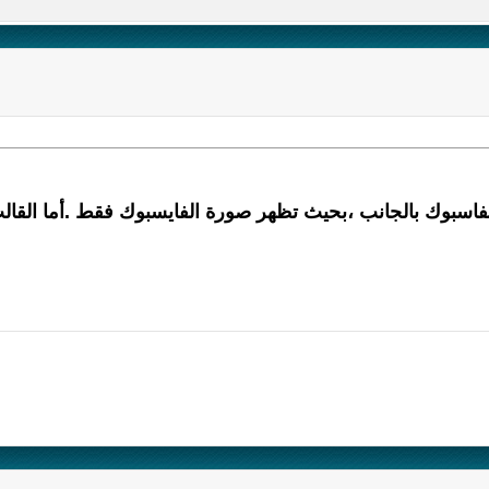
سبوك بالجانب ،بحيث تظهر صورة الفايسبوك فقط .أما القالب 