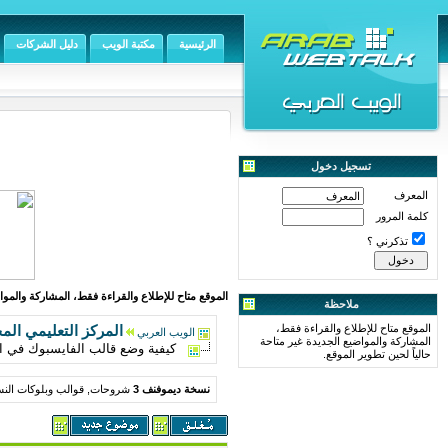
الرئيسية
مكتبة الويب
دليل الشركات
تسجيل دخول
المعرف
كلمة المرور
تذكرني ؟
الموقع متاح للإطلاع والقراءة فقط، المشاركة والمواض
ملاحظة
الموقع متاح للإطلاع والقراءة فقط،
المركز التعليمي الم
الويب العربي
المشاركة والمواضيع الجديدة غير متاحة
كيفية وضع قالب الفايسبوك في ا
حالياً لحين تطوير الموقع.
نسخة ديموفنف 3
شروحات, قوالب وبلوكات النس