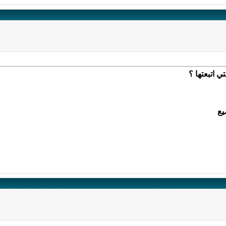
 اتبعتها ؟
يع