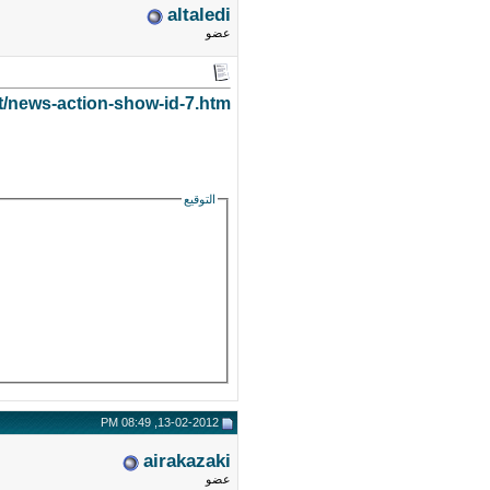
altaledi
عضو
et/news-action-show-id-7.htm
التوقيع
13-02-2012, 08:49 PM
airakazaki
عضو