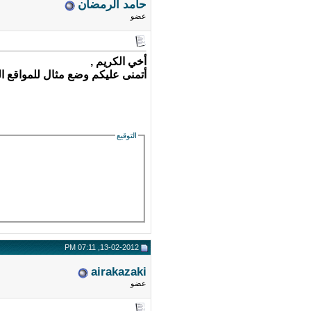
حامد الرمضان
عضو
أخي الكريم ,
أتمنى عليكم وضع مثال للمواقع ا
التوقيع
13-02-2012, 07:11 PM
airakazaki
عضو