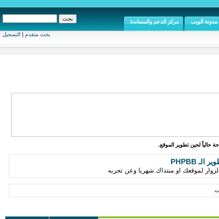
مدونة الويب
مركز الدعم والمساندة
بحث متقدم
|
التسجيل
ة حالياً لحين تطوير الموقع.
الـ PHPBB
زوار لموقعك او منتداك شهريا وعن تجربه
ت