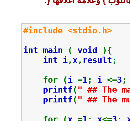
للوب } وعلامة اغلاقها {:
3
*
3
=
9
#include <stdio.h>
int main
(
void
){
int i
,
x
,
result
;
for (
i
=
1
;
i
<=
3
printf
(
" ## The m
printf
(
" ## The m
for (
x
=
1
;
x
<=
3
;
printf
(
" ## 