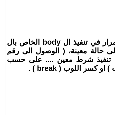
عبارة برمجية تعني الاستمرار في تنفيذ ال body الخاص بال
 الى حالة معينة، ( الوصول الى رقم
، تنفيذ شرط معين .... على حسب
كسر اللوب ( break ) .