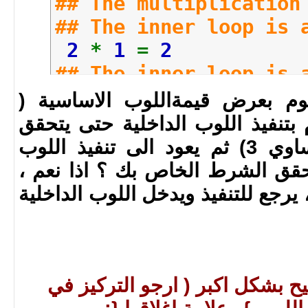
## The multiplication
## The inner loop is 
2
*
1
=
2
## The inner loop is 
2
*
2
=
4
قوم بعرض قيمةاللوب الاساسية (
## The inner loop is 
م بتنفيذ اللوب الداخلية حتى يتحقق
2
*
3
=
6
شرطها ( اقل من او يساوي 3) ثم يعود الى تنفيذ اللوب
The main loop is at 3
حقق الشرط الخاص بك ؟ اذا نعم ،
## The multiplication
loo ، اذا لا ، يرجع للتنفيذ ويدخل اللوب الداخلية
## The inner loop is 
3
*
1
=
3
## The inner loop is 
3
*
2
=
6
اه بلغة C للتوضيح بشكل اكبر ( ارجو التركيز في
## The inner loop is 