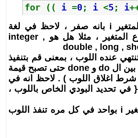
for ((
i
=
0
;
i
<
5
;
i
+
i = 0 تعني وضع قيمة المتغير i بانه صفر ، لاحظ في لغة
الباش لانحتاج لتعريف نوع المتغير ، مثلا هل هو integer ,
double , long , sho
 تنتهي عنده اللوب ، بمعنى قم بتنفيذ
البودي ( اي عبارة برمجية بين ال do و done حتى تصبح قيمة
مسه( شرط اغلاق اللوب ) . لاحظ انه في
{ في تحديد البودي الخاص باللوب ،
i++ = قم بزياة قيمة المتغير i بواحد في كل مره تنفذ اللوب