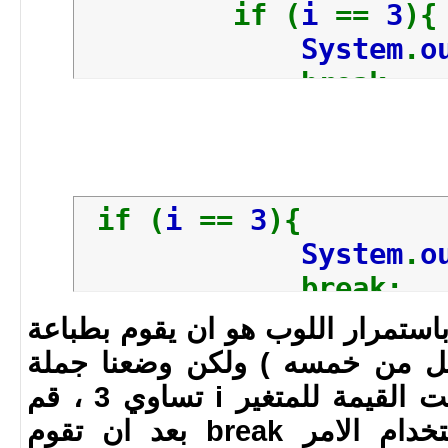
if (
i
==
3
){
System
.
o
break
}
System
.
out
.
p
}
}
if (
i
==
3
){
}
System
.
o
break
}
ستمرار اللوب هو ان يقوم بطباعة
 من 0 الى 4 ( اقل من خمسه ) ولكن وضعنا جملة
شرطية بانه في حالة كانت القيمة للمتغير i تساوي 3 ، قم
بالخروج من اللوب باستخدام الامر break بعد ان تقوم