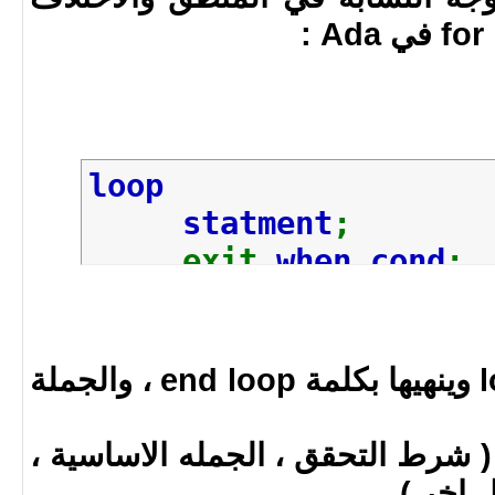
## The End of All l
loop
statment
;
exit
when cond
;
end loop
;
يبدا فتح اللوب بكلمة loop وينهيها بكلمة end loop ، والجملة
 وجود ( شرط التحقق ، الجمله الاساسية ،
 اخر ) .