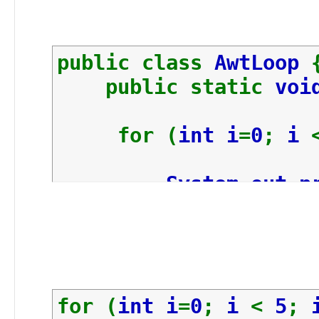
public class
AwtLoop
public static
voi
for (
int i
=
0
;
i
System
.
out
.
p
}
}
}
for (
int i
=
0
;
i
<
5
;