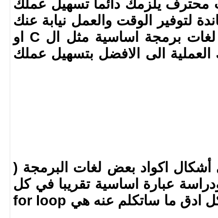
 محترف يلزمك دائما تسهيل عملك
ة لتوفير الوقت والعمل نيابة عنك
لتادية بعض المهام. تعلم لغات برمجة اساسية مثل ال C او
يغير حياتك العملية الى الافضل بتسهيل عملك
شكال اكواد بعض لغات البرمجة (
java , C a ) ، ودراسة عبارة اساسية تقريبا في كل
لغات البرمجة loop وبشكل ادق ما ساتكلم عنه هي for loop