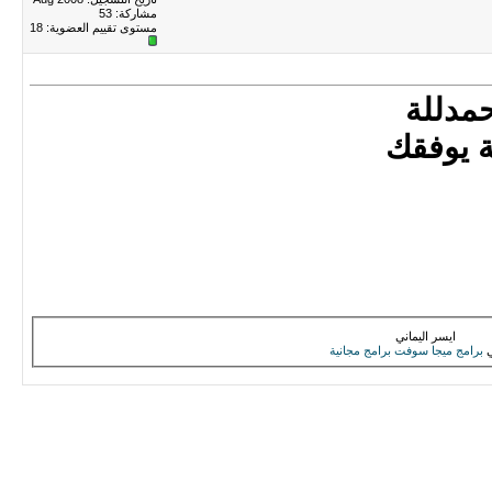
مشاركة: 53
مستوى تقييم العضوية:
18
مدللة
ة يوفقك
ايسر اليماني
برامج
ميجا سوفت
برامج مجانية