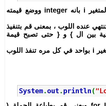
int i = 0 تعني تعريف المتغير i بانه integer ووضع قيمته
 تنتهي عنده اللوب ، بمعنى قم بتنفيذ
ية بين ال } و { حتى تصبح قيمة
i++ = قم بزياة قيمة المتغير i بواحد في كل مره تنفذ اللوب
System
.
out
.
println
(
"L
البودي الخاص بال for loop ويعني قم بطباعة الجملة (