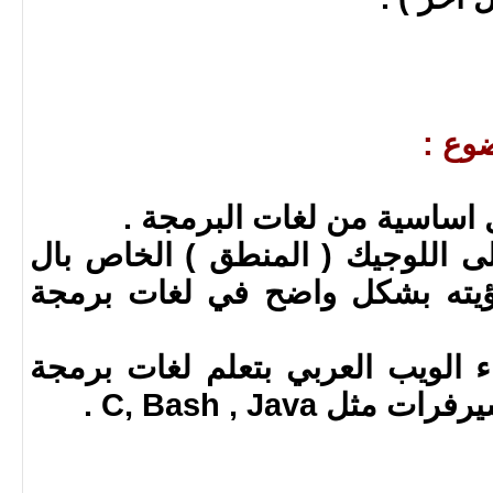
وع :
لى اللوجيك ( المنطق ) الخاص بال
ام ورؤيته بشكل واضح في لغات برمجة
اء الويب العربي بتعلم لغات برمجة
 C, Bash , Java .