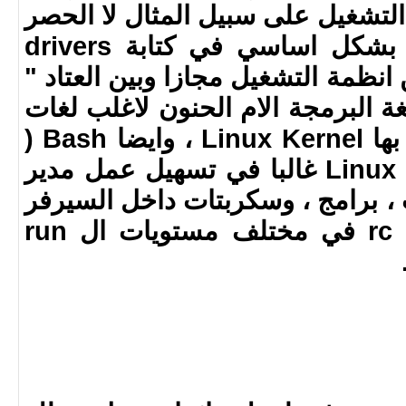
تشغيل على سبيل المثال لا الحصر
: Assembly ( تستخدم بشكل اساسي في كتابة drivers
نظمة التشغيل مجازا وبين العتاد "
 " ) ، C/C++ ( لغة البرمجة الام الحنون لاغلب لغات
البرمجة واللغة التي كتب بها Linux Kernel ، وايضا Bash (
يستخدم اساسا في نظام Linux غالبا في تسهيل عمل مدير
 ، برامج ، وسكربتات داخل السيرفر
، مثلا سكبرتات الشتغيل rc في مختلف مستويات ال run