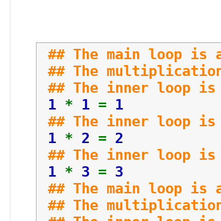
result
=
i
printf
(
"%d *
} <--
## The main loop is
ولى في النهاية
} <--
## The multiplicatio
## The inner loop is
printf
(
" ## The E
1
*
1
=
1
return
0
;
## The inner loop i
}
1
*
2
=
2
## The inner loop i
1
*
3
=
3
## The main loop is
## The multiplicatio