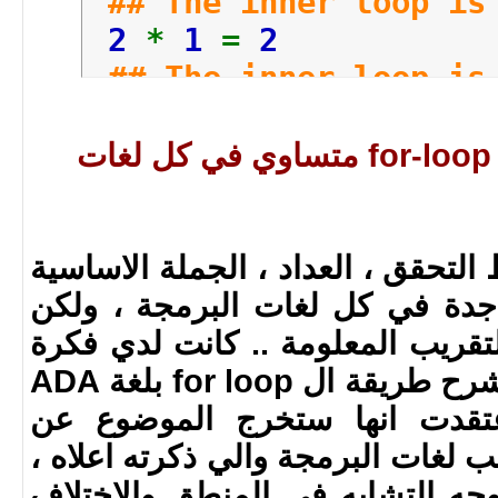
## The inner loop is
2
*
1
=
2
## The inner loop i
2
*
2
=
4
## The inner loop i
هل ال syntax الخاص ب for-loop متساوي في كل لغات
2
*
3
=
6
## The main loop is
## The multiplicatio
لتحقق ، العداد ، الجملة الاساسية
## The inner loop is
اجدة في كل لغات البرمجة ، ولكن
3
*
1
=
3
تقريب المعلومة .. كانت لدي فكرة
## The inner loop i
وانا اقوم بكتابة الموضع بشرح طريقة ال for loop بلغة ADA
3
*
2
=
6
تقدت انها ستخرج الموضوع عن
## The inner loop i
اغلب لغات البرمجة والي ذكرته اعلاه ،
3
*
3
=
9
ه التشابه في المنطق والاختلاف