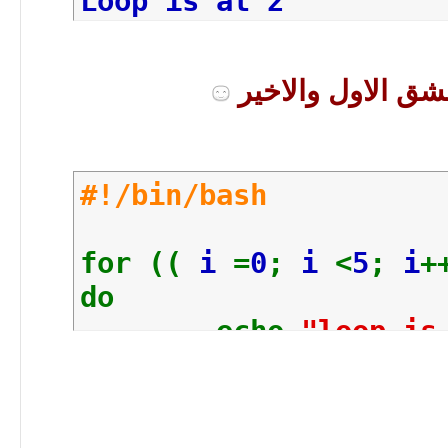
Loop is at 2
Loop is at 3
Loop is at 4
#!/bin/bash
for ((
i
=
0
;
i
<
5
;
i
+
do
echo
"loop is
done
#EOF