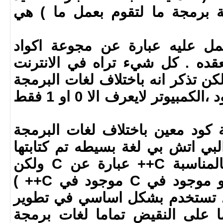
ة برمجة ما لتقوم بعمل ما ) هي
مل عليه عبارة عن مجوعة اكواد
قده . كل شيء تراه في الانترنت
كن تذكر انه باختلاف لغات البرمجة
المستخدمة في كتابة الكود ،الكمبيوتر لايعرف الا 0 او 1 فقط
 كود معين باختلاف لغات البرمجة
البي اتش بي لغة بسيطه تم كتابتها
اعتمادا على C/C++ ( بالمناسبة C++ عبارة عن C ولكن
مطوره ، بمعنى كل ماهو موجود في C موجود في C++ )
ذه اللغة ، اعني PHP ، تستخدم بشكل اساسي في تطوير
ما على النقيض تماما لغات برمجة