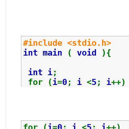
#include <stdio.h>
int main
(
void
){
int i
;
for (
i
=
0
;
i
<
5
;
i
++)
printf
(
"Loop is
}
return
0
;
}
for (
i
=
0
;
i
<
5
;
i
++)