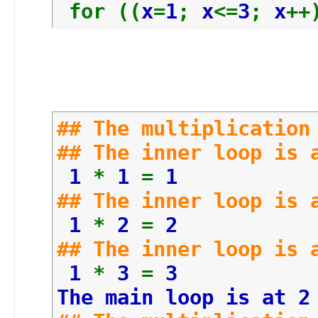
#EOF
for ((
x
=
1
;
x
<=
3
;
x
++
## The multiplication
## The inner loop is 
1
*
1
=
1
## The inner loop is 
1
*
2
=
2
## The inner loop is 
1
*
3
=
3
The main loop is at 2