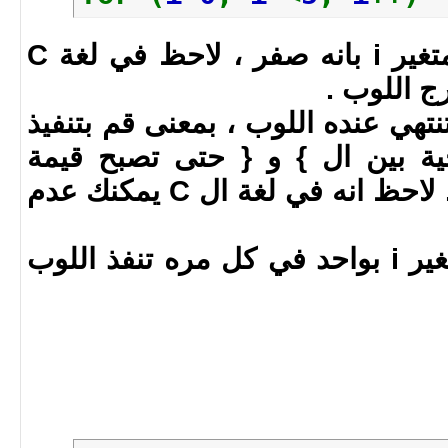
i = 0 تعني وضع قيمة المتغير i بانه صفر ، لاحظ في لغة C
ج اللوب .
 تنتهي عنده اللوب ، بمعنى قم بتنفيذ
ية بين ال } و { حتى تصبح قيمة
المتغير i اقل من خمسه . لاحظ انه في لغة ال C يمكنك عدم
i++ = قم بزياة قيمة المتغير i بواحد في كل مره تنفذ اللوب