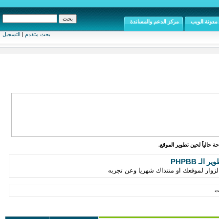
مدونة الويب
مركز الدعم والمساندة
بحث متقدم
|
التسجيل
ة حالياً لحين تطوير الموقع.
الـ PHPBB
زوار لموقعك او منتداك شهريا وعن تجربه
ت