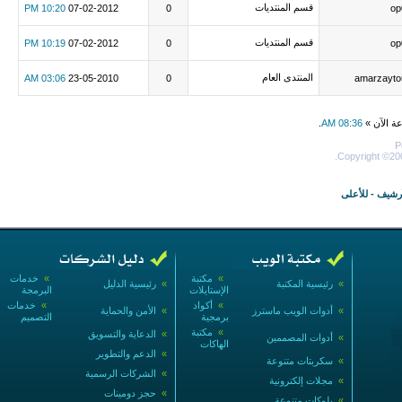
قسم المنتديات
10:20 PM
07-02-2012
0
op
قسم المنتديات
10:19 PM
07-02-2012
0
op
المنتدى العام
03:06 AM
23-05-2010
0
amarzayto
عة الآن »
08:36 AM
.
P
Copyright ©200
أرشيف
-
للأعلى
»
مكتبة
»
خدمات
»
رئيسية المكتبة
»
رئيسية الدليل
الإستايلات
البرمجة
»
أكواد
»
خدمات
»
أدوات الويب ماسترز
»
الأمن والحماية
برمجية
التصميم
»
مكتبة
»
الدعاية والتسويق
»
أدوات المصممين
الهاكات
»
الدعم والتطوير
»
سكربتات متنوعة
»
الشركات الرسمية
»
مجلات إلكترونية
»
حجز دومينات
»
بلوكات متنوعة