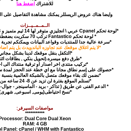
للاشتراك
اضغط هنا
وايضا هناك عروض الريسللر يمكنك مشاهدة التفاصيل على الر
الــمــمــيــزات
*لوحة تحكم Cpanel عربي \ انجليزي متوفر لها 14 ثيم متميز و 18 لغة من ضمنها العربيه .
* لوحة تحكم Fantastico تركب 70 سكربت بضغطة زر واحــــدة.
*سرعة عالية جدا للمنتديات وقواعد البيانات ويمكنكم تجربة 
*لا يتم اغلاق موقعك عند تجاوزه الباندويدث بل يتم اضافة 5 جيجا مجان
*التكفل بنقل موقعك لدينا بشكل مجاني
*طرق دفع ميسره.(تحويل بنكي , بطاقات ائتما
*تركيب منتدى اخر اصدار او ترقية منتداك الى ا
*حصولك على إسم نطاق مجانا مع اي خطة عند الحجز لمدة سنه
*نضمن لك بقاء موقعك متصل بالشبكة العالمية بنسبة 99.9% بإذن الله.
*تستلم الموقع بفترة لن تزيد عن 8- 24 ساعه من دفع المبلغ.
* الدعم الفنى عن طريق ( تذاكر - بريد - الماسينجر - جوال-
*نسخ احتياطى(يومى, اسبوعى, شهرى).
مواصفات السيرفر:
***********
Processor: Dual Core Dual Xeon
RAM: 4 GB
l Panel: cPanel / WHM with Fantastico