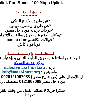
link Port Speed: 100 Mbps Uplink
طــرق الــدفــع:
***********
*عن طريق الايداع البنكى .
*عن طريق ويسترن يونيون.
*حولاات بريديه من داخل مصر.
*يمكنك الدفع عن طريق بطاقات الإئتمان
*حوالات الكاشيو cashu.com .
*فودافون كاش.
لـلــطــلــب والإســتــفــســار:
الرجاء مراسلتنا عن طريق الرابط التالي و بإختيار 
مركز خدمة العملاء
بريد :
sales@masr4host.org
ماسينجر :
info@masr4host.org
او بالإتصال على (من خارج مصر ) 0020121967088 مصطفى زغلول
من داخل مصر 0121967088 مصطفى زغلول
شكرا جزيلا لاعطائنا القليل من وقتك للقرا
تحياتنا.