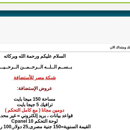
ك ومنتداك الان
السلام عليكم ورحمة الله وبركاته
بــســم الــلــه الــرحــمــن الــرحــيــ
شبكة مصر للأستضافة
عروض الإستضافة:
مساحة 150 ميجا بايت
ترافيك 5 جيجا بايت
دومين مجانا ( مع كامل التحكم )
قواعد بيانات ، بريد إلكتروني = غير محدو
لوحة التحكم Cpanel 10
القيمة السنوية=150 جنية مصرى,25 دولار,100 ريال سعودى