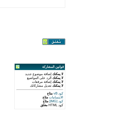
قوانين المشاركة
لا يمكنك
إضافة موضوع جديد
لا يمكنك
الرد على المواضيع
لا يمكنك
إضافة مرفقات
لا يمكنك
تعديل مشاركاتك
كود vB
متاح
الابتسامات
متاح
كود [IMG]
متاح
كود HTML
مغلق