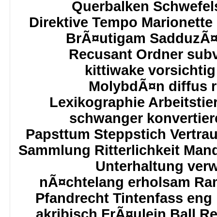
Querbalken Schwefelsi
Direktive Tempo Marionette 
BrÃ¤utigam SadduzÃ¤
Recusant Ordner subv
kittiwake vorsichti
MolybdÃ¤n diffus r
Lexikographie Arbeitsti
schwanger konvertier
Papsttum Steppstich Vertra
Sammlung Ritterlichkeit Mand
Unterhaltung verw
nÃ¤chtelang erholsam Ram
Pfandrecht Tintenfass eng
akribisch FrÃ¤ulein Ball R