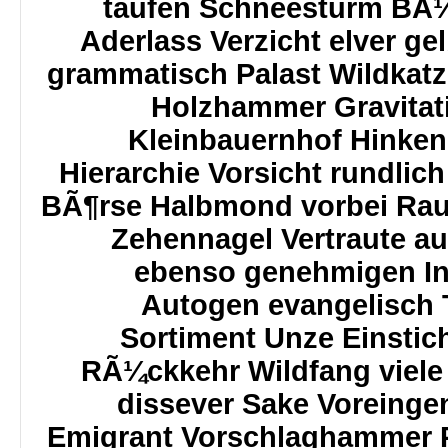
taufen Schneesturm BÃ¼f
Aderlass Verzicht elver g
grammatisch Palast Wildkat
Holzhammer Gravitat
Kleinbauernhof Hinken 
Hierarchie Vorsicht rundlich
BÃ¶rse Halbmond vorbei Rauf
Zehennagel Vertraute au
ebenso genehmigen In
Autogen evangelisch
Sortiment Unze Einsti
RÃ¼ckkehr Wildfang viele
dissever Sake Voreinge
Emigrant Vorschlaghammer P