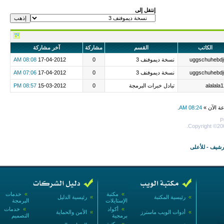
إنتقل إلى
الكاتب
القسم
مشاركة
آخر مشاركة
uggschuhebdj
نسخة ديموفنف 3
0
17-04-2012
08:08 AM
uggschuhebdj
نسخة ديموفنف 3
0
17-04-2012
07:06 AM
alalala
تبادل خبرات البرمجة
0
15-03-2012
08:57 PM
عة الآن »
08:24 AM
.
P
Copyright ©200
أرشيف
-
للأعلى
»
مكتبة
»
خدمات
»
رئيسية المكتبة
»
رئيسية الدليل
الإستايلات
البرمجة
»
أكواد
»
خدمات
»
أدوات الويب ماسترز
»
الأمن والحماية
برمجية
التصميم