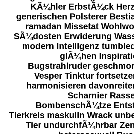
KÃ¼hler ErbstÃ¼ck Her
generischen Polsterer Bestial
ramadan Missetat Wohlwol
SÃ¼dosten Erwiderung Wass
modern Intelligenz tumbl
glÃ¼hen Inspirati
Bugstrahlruder geschmor
Vesper Tinktur fortsetz
harmonisieren davonreiten
Scharnier Rass
BombenschÃ¼tze Entst
Tierkreis maskulin Wrack un
Tier undurchfÃ¼hrbar Zent