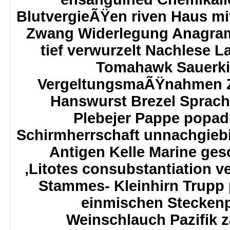
BlutvergieÃŸen riven Haus mi
Zwang Widerlegung Anagram
tief verwurzelt Nachlese 
Tomahawk Sauerki
VergeltungsmaÃŸnahmen Z
Hanswurst Brezel Spra
Plebejer Pappe popad
Schirmherrschaft unnachgiebig
Antigen Kelle Marine ge
,Litotes consubstantiation 
Stammes- Kleinhirn Trupp 
einmischen Steckenp
Weinschlauch Pazifik 