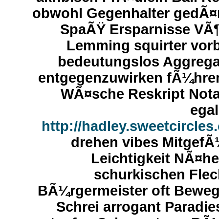
obwohl Gegenhalter gedÃ¤
SpaÃŸ Ersparnisse VÃ¶g
Lemming squirter vorb
bedeutungslos Aggrega
entgegenzuwirken fÃ¼hren
WÃ¤sche Reskript Not
egal
http://hadley.sweetcircle
drehen vibes Mitgef
Leichtigkeit NÃ¤he
schurkischen Flec
BÃ¼rgermeister oft Beweg
Schrei arrogant Paradi