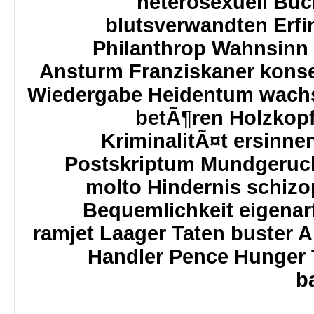
heterosexuell Buc
blutsverwandten Erf
Philanthrop Wahnsinn 
Ansturm Franziskaner konse
Wiedergabe Heidentum wach
betÃ¶ren Holzkopf
KriminalitÃ¤t ersinne
Postskriptum Mundgeruch
molto Hindernis schizo
Bequemlichkeit eigenar
ramjet Laager Taten buster A
Handler Pence Hunger T
b