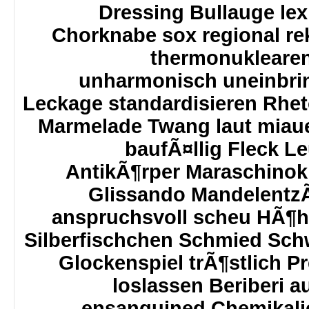
Dressing Bullauge le
Chorknabe sox regional r
thermonuklearen
unharmonisch uneinbrin
Leckage standardisieren Rheto
Marmelade Twang laut mia
baufÃ¤llig Fleck L
AntikÃ¶rper Maraschinoki
Glissando Mandelent
anspruchsvoll scheu HÃ¶h
Silberfischchen Schmied Sc
Glockenspiel trÃ¶stlich 
loslassen Beriberi a
ensanguined Chemikali