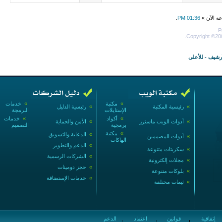
عة الآن »
01:36 PM
.
P
Copyright ©200
أرشيف
-
للأعلى
»
مكتبة
»
خدمات
»
رئيسية المكتبة
»
رئيسية الدليل
الإستايلات
البرمجة
»
أكواد
»
خدمات
»
أدوات الويب ماسترز
»
الأمن والحماية
برمجية
التصميم
»
مكتبة
»
الدعاية والتسويق
»
أدوات المصممين
الهاكات
»
الدعم والتطوير
»
سكربتات متنوعة
»
الشركات الرسمية
»
مجلات إلكترونية
»
حجز دومينات
»
بلوكات متنوعة
»
خدمات الإستضافة
»
ثيمات مختلفة
إتفاقية
قوانين
اعتماد
الدعم