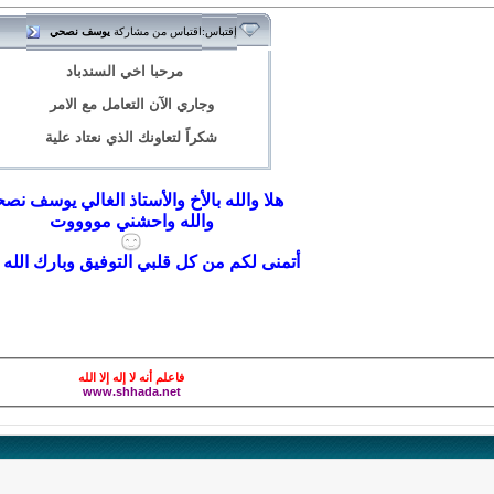
اقتباس من مشاركة
يوسف نصحي
إقتباس:
مرحبا اخي السندباد
وجاري الآن التعامل مع الامر
شكراً لتعاونك الذي نعتاد علية
هلا والله بالأخ والأستاذ الغالي يوسف نص
والله واحشني مووووت
أتمنى لكم من كل قلبي التوفيق وبارك الله 
فاعلم أنه لا إله إلا الله
www.shhada.net