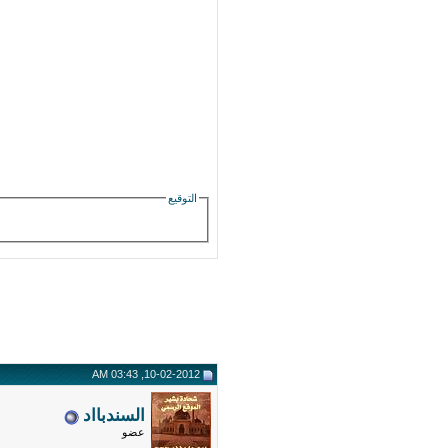
التوقيع
10-02-2012, 03:43 AM
السندبااد
عضو