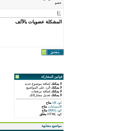
عضو
المشكلة عضويات بالآلف
قوانين المشاركة
لا يمكنك
إضافة موضوع جديد
لا يمكنك
الرد على المواضيع
لا يمكنك
إضافة مرفقات
لا يمكنك
تعديل مشاركاتك
كود vB
متاح
الابتسامات
متاح
كود [IMG]
متاح
كود HTML
مغلق
مواضيع مشابهة