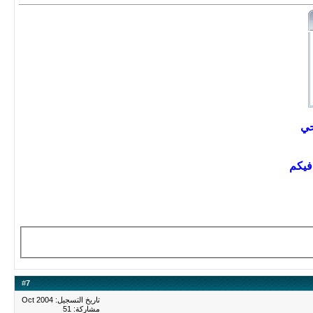
حي
فيكم
#
7
تاريخ التسجيل: Oct 2004
مشاركة: 51