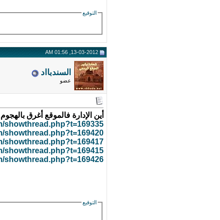
التوقيع
13-03-2012, 01:56 AM
السندبااد
عضو
أين الإدارة فالموقع أغرق بالهجوم 
om/showthread.php?t=169335
om/showthread.php?t=169420
om/showthread.php?t=169417
om/showthread.php?t=169415
om/showthread.php?t=169426
التوقيع