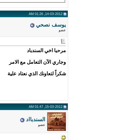
14-03-2012, 01:26 AM
يوسف نصحي
عضو
مرحبا اخي السندباد
وجاري الآن التعامل مع الامر
شكراً لتعاونك الذي نعتاد علية
15-03-2012, 01:47 AM
السندبااد
عضو