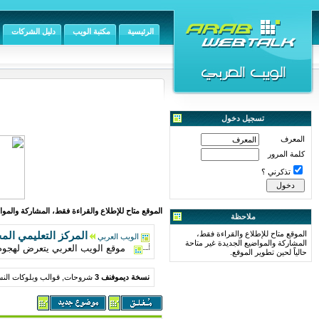
الرئيسية
مكتبة الويب
دليل الشركات
تسجيل دخول
المعرف
كلمة المرور
تذكرني ؟
الموقع متاح للإطلاع والقراءة فقط، المشاركة والمواض
ملاحظة
الموقع متاح للإطلاع والقراءة فقط،
المركز التعليمي الم
الويب العربي
المشاركة والمواضيع الجديدة غير متاحة
موقع الويب العربي يتعرض لهجوم
حالياً لحين تطوير الموقع.
نسخة ديموفنف 3
شروحات, قوالب وبلوكات النس