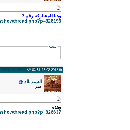
وهنا المشاركة رقم 7 :
m/showthread.php?p=826196
التوقيع
13-02-2012, 03:38 AM
السندبااد
عضو
وهذه :
m/showthread.php?p=826637