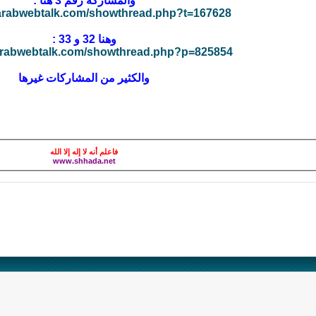
والمشاركة رقم 3 هنا :
.arabwebtalk.com/showthread.php?t=167628
وهنا 32 و 33 :
.arabwebtalk.com/showthread.php?p=825854
والكثير من المشاركات غيرها
فاعلم أنه لا إله إلا الله
www.shhada.net