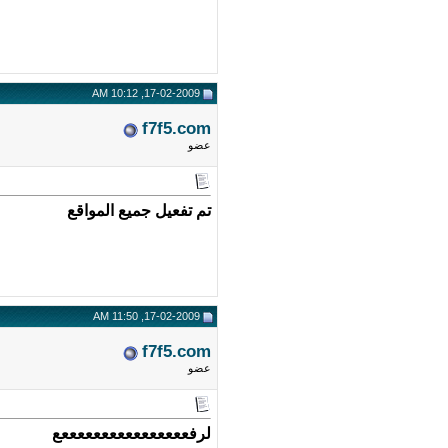
17-02-2009, 10:12 AM
f7f5.com
عضو
تم تفعيل جميع المواقع
17-02-2009, 11:50 AM
f7f5.com
عضو
لرفععععععععععععععععع