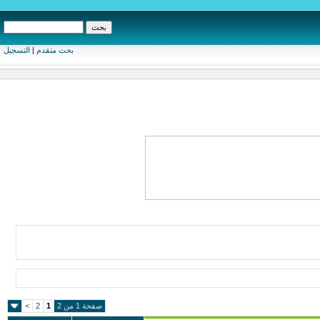
بحث متقدم
|
التسجيل
صفحة 1 من 2
1
2
>