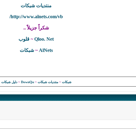
منتديات شبكات
http://www.alnets.com/vb/
شكراً جزيلاً ..
Qloo. Net
~
قلوب
AlNets
~
شبكات
شبكات
~
منتديات شبكات
~
DownQu
~
دليل شبكات