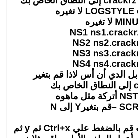
NS2 ns2.crack
NS3 ns3.crack
NS4 ns4.crack
ل الدي أن أس لاذا قم بتغير
بك
رY إلى N
بعد الانتهاء من التعديلات قم بالضغط علي Ctrl+x ثم y ثم