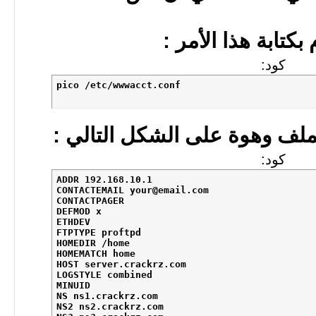
م بكتابة هذا الأمر :
كود:
pico /etc/wwwacct.conf
لملف وهوة على الشكل التالي :
كود:
ADDR 192.168.10.1   

CONTACTEMAIL your@email.com

CONTACTPAGER 

DEFMOD x 

ETHDEV 

FTPTYPE proftpd 

HOMEDIR /home 

HOMEMATCH home 

HOST server.crackrz.com 

LOGSTYLE combined 

MINUID 

NS ns1.crackrz.com 

NS2 ns2.crackrz.com 
