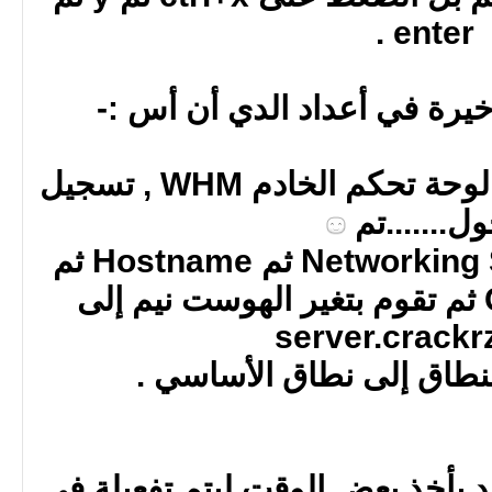
enter .
أخيرة في أعداد الدي أن أس :-
قم بتسجيل الدخول إلى لوحة تحكم الخادم WHM , تسجيل
ل.......تم
من القائمة أختر Networking Setup ثم Hostname ثم
Change Hostname ثم تقوم بتغير الهوست نيم إلى
server.crack
لنطاق إلى نطاق الأساسي .
 يأخذ بعض الوقت ليتم تفعيلة في