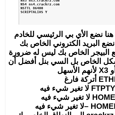
NS3 ns3.crackrz.com 

NS4 ns4.crackrz.com 

NSTTL 86400 

SCRIPTALIAS Y
نضع الشكل الخاص بل السي بنل أفضل أن
ير شيء فيه