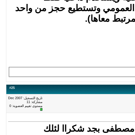
و العمومي وتستطيع حجز من واحد
رتبط معاها).
#
25
تاريخ التسجيل: Dec 2007
مشاركة: 11
مستوى تقييم العضوية:
0
 مصطفى بجد شكراا لئلك