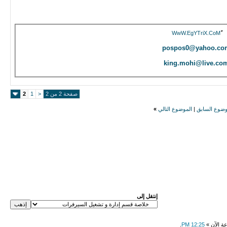
WwW.EgYTriX.CoM
pospos0@yahoo.co
king.mohi@live.co
صفحة 2 من 2
<
1
2
وضوع السابق
|
الموضوع التالي
»
إنتقل إلى
عة الآن »
12:25 PM
.