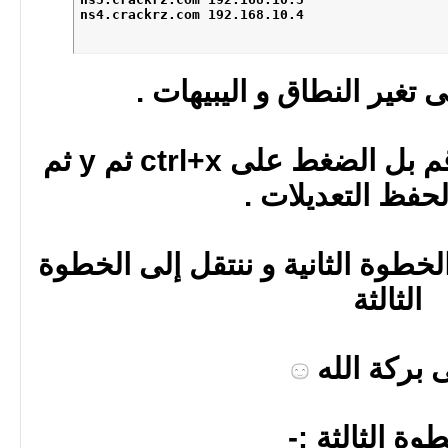
ns4.crackrz.com 192.168.10.4
 تغير النطاق و اليبيهات .
بعد الانتهاء من التعديل قم بل الضغط على ctrl+x ثم y ثم
الخطوة الثانية و ننتقل إلى الخطوة
الثالثة
 بركة الله
وة الثالثة :-