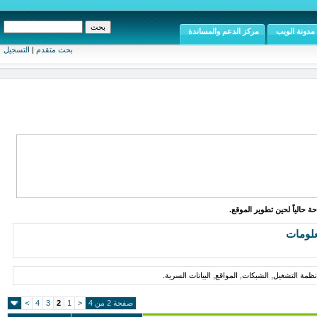
مدونة الويب
مركز الدعم والمساندة
بحث متقدم
|
التسجيل
ة حالياً لحين تطوير الموقع.
علومات
مة التشغيل, الشبكات, المواقع, البيانات السرية.
صفحة 2 من 4
<
1
2
3
4
>