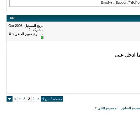
Email=) .. Support(#)9df.
#
40
تاريخ التسجيل: Oct 2008
مشاركة: 2
مستوى تقييم العضوية:
0
ا ادخل على
صفحة 2 من 4
<
1
2
3
4
>
وضوع السابق
|
الموضوع التالي
»