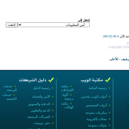
إنتقل إلى
عة الآن »
02:46 AM
.
P
Copyright ©200
أرشيف
-
للأعلى
»
مكتبة
»
خدمات
»
رئيسية المكتبة
»
رئيسية الدليل
الإستايلات
البرمجة
»
أكواد
»
خدمات
»
أدوات الويب ماسترز
»
الأمن والحماية
برمجية
التصميم
»
مكتبة
»
الدعاية والتسويق
»
أدوات المصممين
الهاكات
»
الدعم والتطوير
»
سكربتات متنوعة
»
الشركات الرسمية
»
مجلات إلكترونية
»
حجز دومينات
»
بلوكات متنوعة