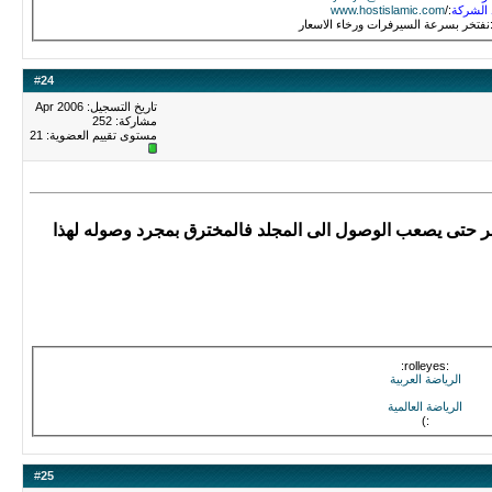
 الشركة
:/
www.hostislamic.com
:نفتخر بسرعة السيرفرات ورخاء الاسعار
#
24
تاريخ التسجيل: Apr 2006
مشاركة: 252
مستوى تقييم العضوية:
21
ر مجلد الـ config الى اسم آخر حتى يصعب الوصول الى المجلد فالمخترق بمجرد وصوله لهذا
:rolleyes:
الرياضة العربية
الرياضة العالمية
:)
#
25