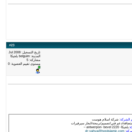
#
23
تاريخ التسجيل: Jul 2008
المدينة: belguim بلجيكا
مشاركة: 5
مستوى تقييم العضوية:
0
 الشركة
: شركة اسلام هوست
تضافة/دعم فني/تصميم/برمجة/ايجار سيرفيرات
ة
:بلجيكا- antwerpon- bevel 2220 –
شركة
:
dr-yahya@hostislamic.com