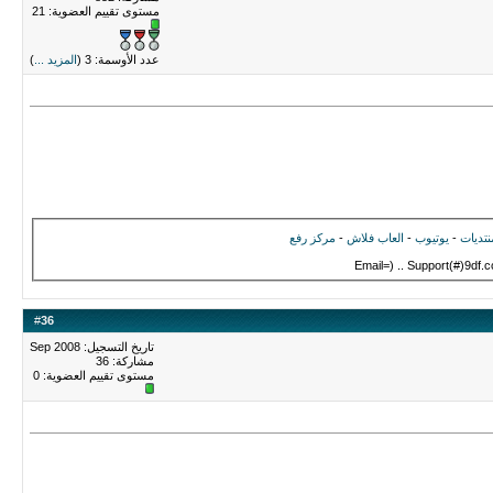
مستوى تقييم العضوية:
21
عدد الأوسمة: 3 (
المزيد ...
)
نتديات
-
يوتيوب
-
العاب فلاش
-
مركز رفع
Email=) .. Support(#)9df.
#
36
تاريخ التسجيل: Sep 2008
مشاركة: 36
مستوى تقييم العضوية:
0