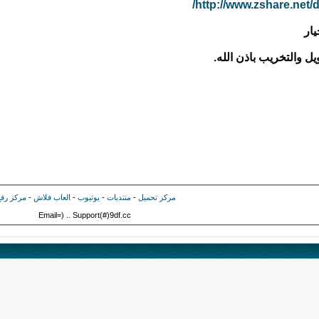
http://www.zshare.net
ار
ل والتخريب باذن الله.
مركز تحميل
-
منتديات
-
يوتيوب
-
العاب فلاش
-
مركز رف
Email=) .. Support(#)9df.cc