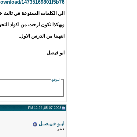
/download/14735169801f5b76/
الى الكلمات الممنوعة في ثالث خي
وبهكذا تكون ارحت من اكواد التحوي
انتهينا من الدرس الاول.
ابو فيصل
التوقيع
05-07-2008, 12:24 PM
ابـو فـيـصـل
عضو