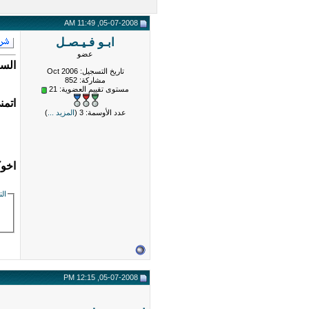
05-07-2008, 11:49 AM
ابـو فـيـصـل
عضو
السل
تاريخ التسجيل: Oct 2006
مشاركة: 852
مستوى تقييم العضوية:
21
اتمن
عدد الأوسمة: 3 (
المزيد ...
)
اخوك
الت
05-07-2008, 12:15 PM