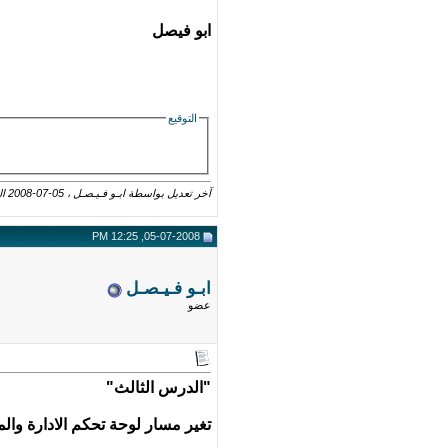
ابو فيصل
التوقيع
آخر تعديل بواسطة ابـو فـيـصـل ، 05-07-2008 الساعة
05-07-2008, 12:25 PM
ابـو فـيـصـل
عضو
"الدرس الثالث"
تغير مسار لوحة تحكم الادارة والم