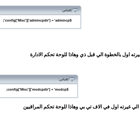
إقتباس:
$config['Misc']['admincpdir'] = 'admincp';
إقتباس:
$config['Misc']['modcpdir'] = 'modcp;