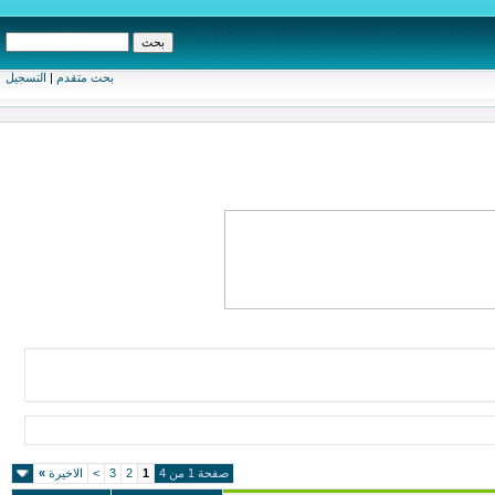
بحث متقدم
|
التسجيل
صفحة 1 من 4
1
2
3
>
الاخيرة
»