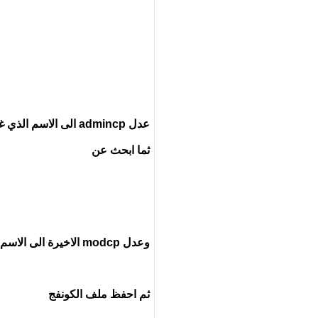
عدل admincp الى الاسم الذي غيرته اول بالخطوة الي قبل ذي وهاذا للوحة تحكم الادارة
ثما ابحث عن
وعدل modcp الاخيرة الى الاسم الي غيرته اول في الاف تي بي وهاذا للوحة تحكم المراقبين
ثم احفظ ملف الكونفج