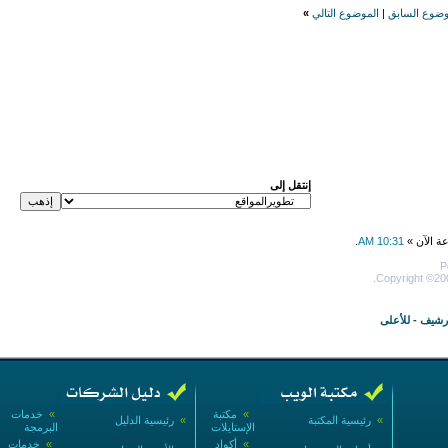
وضوع السابق
|
الموضوع التالي
»
إنتقل إلى
عة الآن »
10:31 AM
.
P
Copyright ©200
أرشيف
-
للأعلى
»
مكتبة
»
خدمات
»
رئيسية المكتبة
»
رئيسية الدليل
الإستايلات
البرمجة
»
أكواد
»
خدمات