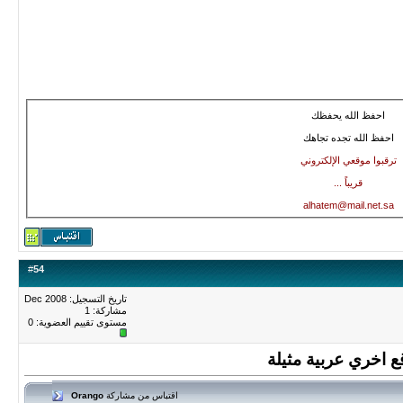
احفظ الله يحفظك
احفظ الله تجده تجاهك
ترقبوا موقعي الإلكتروني
قريباً ...
alhatem@mail.net.sa
#
54
تاريخ التسجيل: Dec 2008
مشاركة: 1
مستوى تقييم العضوية:
0
ع اخري عربية مثيلة
اقتباس من مشاركة
Orango