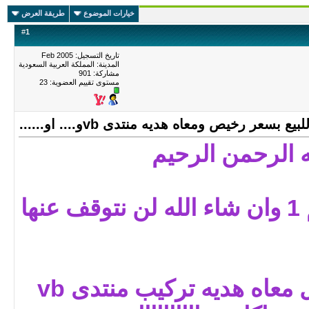
خيارات الموضوع
طريقة العرض
#
1
تاريخ التسجيل: Feb 2005
المدينة: المملكة العربية السعودية
مشاركة: 901
مستوى تقييم العضوية:
23
عر رخيص ومعاه هديه منتدى vbو.... او......
ه الرحمن الرحيم
ها
للبيع السعر 100 ريال معاه هديه تركيب منتدى vb