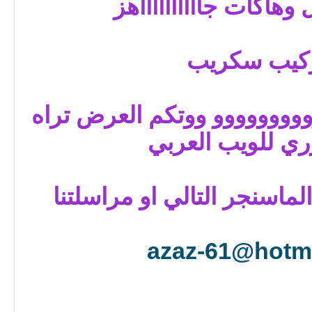
وهاكات جااااااااااهز
ركيب سكريب
ووووووووو ووتكم العرض تراه
ي للويب العربي
لماسنجر التالي او مراسلتنا
azaz-61@hotm