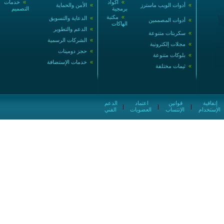
»
أكواد
»
خدمات
»
أدوات الويب ماسترز
»
الأمن والحماية
برمجية
التصميم
»
مكتبة
»
الدعاية والتسويق
»
أدوات المصممين
الهاكات
»
الدعم والتطوير
»
سكربتات متنوعة
»
الشركات الرسمية
»
مجلات إلكترونية
»
حجز دومينات
»
بلوكات متنوعة
»
خدمات الإستضافة
»
ثيمات مختلفة
إتفاقية
قوانين
اعتماد
الدعم
|
|
|
الإستخدام
الإنتساب
العضويات
الفني