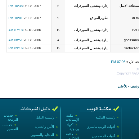
ستضافة الامتل
إدارة وتشغيل السيرفرات
10:38 PM
05-08-2007
6
تطويرالمواقع
10:01 PM
23-03-2007
9
dr.m
إدارة وتشغيل السيرفرات
07:18 AM
09-10-2006
15
DoD
ghassan8
إدارة وتشغيل السيرفرات
4
26-08-2006
08:51 AM
firefox4a
إدارة وتشغيل السيرفرات
15
02-05-2006
09:16 PM
عة الآن »
07:06 PM
.
P
Copyright ©200
أرشيف
-
للأعلى
»
مكتبة
»
خدمات
»
رئيسية المكتبة
»
رئيسية الدليل
الإستايلات
البرمجة
»
أكواد
»
خدمات
»
أدوات الويب ماسترز
»
الأمن والحماية
برمجية
التصميم
»
مكتبة
»
الدعاية والتسويق
»
أدوات المصممين
الهاكات