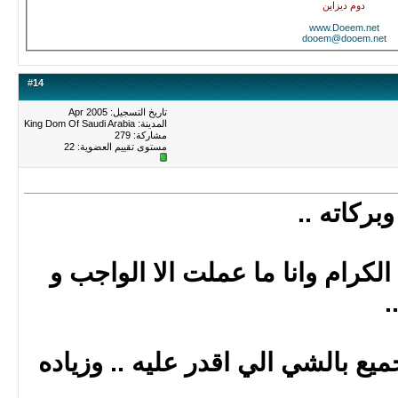
دوم ديزاين
www.Doeem.net
dooem@dooem.net
#
14
تاريخ التسجيل: Apr 2005
المدينة: King Dom Of Saudi Arabia
مشاركة: 279
مستوى تقييم العضوية:
22
بركاته ..
الكرام وانا ما عملت الا الواجب و
.
ميع بالشي الي اقدر عليه .. وزياده