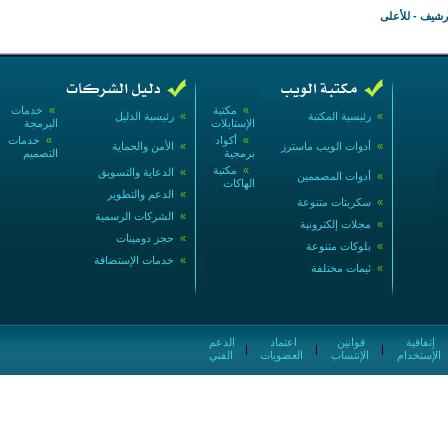
أرشيف
-
للأعلى
»
مكتبة
»
خدمات
»
رئيسية المكتبة
»
رئيسية الدليل
الإستايلات
البرمجة
»
أكواد
»
خدمات
»
أدوات الويب ماسترز
»
الأمن والحماية
برمجية
التصميم
»
مكتبة
»
الدعاية والتسويق
»
أدوات المصممين
الهاكات
»
الدعم والتطوير
»
سكربتات متنوعة
»
الشركات الرسمية
»
مجلات إلكترونية
»
حجز دومينات
»
بلوكات متنوعة
»
خدمات الإستضافة
»
ثيمات مختلفة
إتفاقية
قوانين
اعتماد
الدعم
|
|
|
الإستخدام
الإنتساب
العضويات
الفني