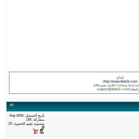
إبداع
/
http://www.ibda3v.com
راسلة
:
support@ibda3-v.com
#
3
تاريخ التسجيل: Aug 2006
مشاركة: 185
مستوى تقييم العضوية:
20