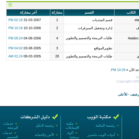
الكاتب
القسم
مشاركة
آخر مشاركة
el
قسم المنتديات
1
31-03-2007
02:18 PM
اف
إدارة وتشغيل السيرفرات
2
10-10-2006
10:18 PM
طلبات البرمجة والتصميم والتطوير
09:24 PM
04-08-2006
4
4widen
تطويرالمواقع
3
03-08-2005
04:02 PM
ي
طلبات البرمجة والتصميم والتطوير
28
08-03-2005
01:24 AM
عة الآن »
10:29 PM
.
P
Copyright ©200
أرشيف
-
للأعلى
»
مكتبة
»
خدمات
»
رئيسية المكتبة
»
رئيسية الدليل
الإستايلات
البرمجة
»
أكواد
»
خدمات
»
أدوات الويب ماسترز
»
الأمن والحماية
برمجية
التصميم