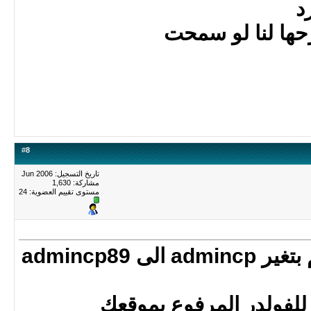
د
حها لنا لو سمحت
#
8
تاريخ التسجيل: Jun 2006
مشاركة: 1,630
مستوى تقييم العضوية:
24
من ملف config.php قم بتغير admincp الى admincp89
للفولدر المرفوع بموقعك