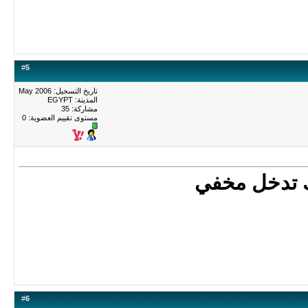
#
5
تاريخ التسجيل: May 2006
المدينة: EGYPT
مشاركة: 35
مستوى تقييم العضوية:
0
نك تدخل مخفي
#
6