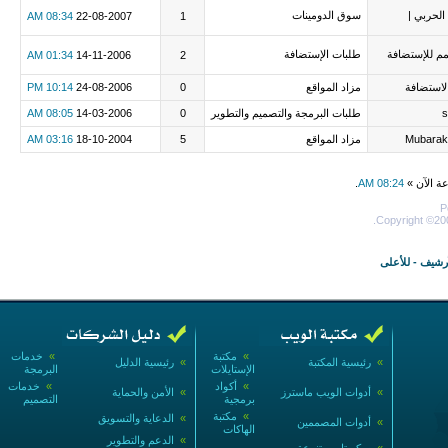
 الحربي |
سوق الدومينات
08:34 AM
22-08-2007
1
م للإستضافة
طلبات الإستضافة
01:34 AM
14-11-2006
2
لاستضافة
مزاد المواقع
0
24-08-2006
10:14 PM
s
طلبات البرمجة والتصميم والتطوير
0
14-03-2006
08:05 AM
Mubarak
مزاد المواقع
5
18-10-2004
03:16 AM
عة الآن »
08:24 AM
.
P
Copyright ©200
أرشيف
-
للأعلى
»
مكتبة
»
خدمات
»
رئيسية المكتبة
»
رئيسية الدليل
الإستايلات
البرمجة
»
أكواد
»
خدمات
»
أدوات الويب ماسترز
»
الأمن والحماية
برمجية
التصميم
»
مكتبة
»
الدعاية والتسويق
»
أدوات المصممين
الهاكات
»
الدعم والتطوير