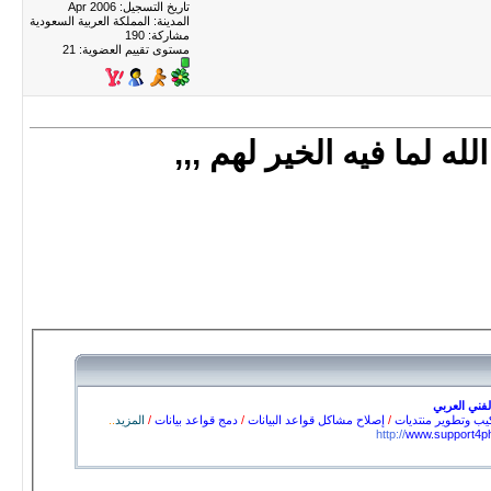
تاريخ التسجيل: Apr 2006
المدينة: المملكة العربية السعودية
مشاركة: 190
مستوى تقييم العضوية:
21
له لما فيه الخير لهم ,,,
فني العربي
يب وتطوير منتديات
/
إصلاح مشاكل قواعد البيانات
/
دمج قواعد بيانات
/
المزيد
..
http://
www.support4p