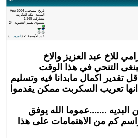
#
2
تاريخ التسجيل: Aug 2004
المدينة: مكه المكرمه
مشاركة: 1,365
مستوى تقييم العضوية:
24
عدد الأوسمة: 2 (
المزيد ...
)
مي للاخ عبد العزيز والاخ
نغى التنحي في هذا الوقت
 تقدير اكمال مابدانا فيه وتسليم
 انها تعريب السكربت ممكن يقدموا
بديه .......عموما الله يوفق
لراسم كم من الاهتمامات على هذا