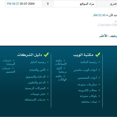
قدري
مزاد المواقع
0
25-07-2004
08:37 PM
عة الآن »
01:45 AM
.
P
Copyright ©200
أرشيف
-
للأعلى
»
مكتبة
»
خدمات
»
رئيسية المكتبة
»
رئيسية الدليل
الإستايلات
البرمجة
»
أكواد
»
خدمات
»
أدوات الويب ماسترز
»
الأمن والحماية
برمجية
التصميم
»
مكتبة
»
الدعاية والتسويق
»
أدوات المصممين
الهاكات
»
الدعم والتطوير
»
سكربتات متنوعة
»
الشركات الرسمية
»
مجلات إلكترونية
»
حجز دومينات
»
بلوكات متنوعة
»
خدمات الإستضافة
»
ثيمات مختلفة