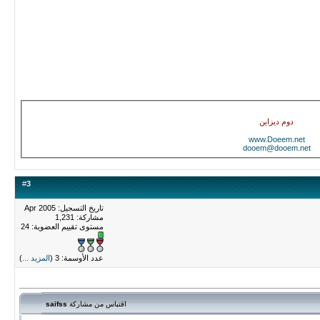
دوم ديزاين
www.Doeem.net
dooem@dooem.net
#
3
تاريخ التسجيل: Apr 2005
مشاركة: 1,231
مستوى تقييم العضوية:
24
عدد الأوسمة: 3 (
المزيد ...
)
اقتباس من مشاركة
saifss