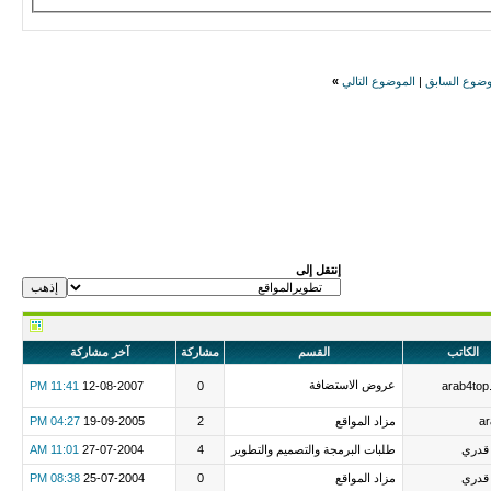
وضوع السابق
|
الموضوع التالي
»
إنتقل إلى
الكاتب
القسم
مشاركة
آخر مشاركة
عروض الاستضافة
11:41 PM
12-08-2007
0
arab4top
ar
مزاد المواقع
2
19-09-2005
04:27 PM
قدري
طلبات البرمجة والتصميم والتطوير
4
27-07-2004
11:01 AM
قدري
مزاد المواقع
0
25-07-2004
08:38 PM