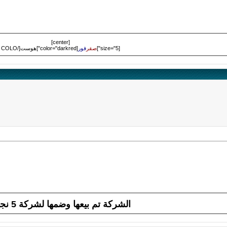
[center]
[size="5"]
صقر
فور
[color="darkred"]هوست[/COLO
الشركة تم بيعها وضمها لشركة 5 نجوم