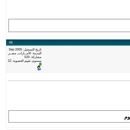
#
3
تاريخ التسجيل: Sep 2005
المدينة: الأمـــارات, مصــر
مشاركة: 520
مستوى تقييم العضوية:
22