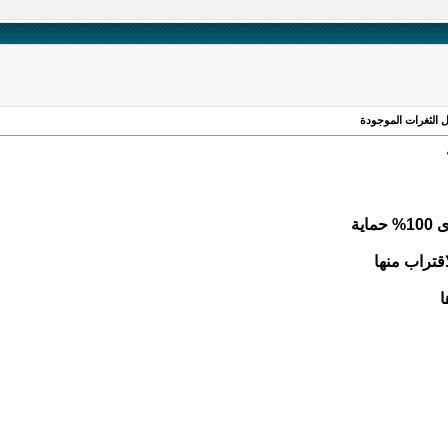
ية
اقتراب منها
ا