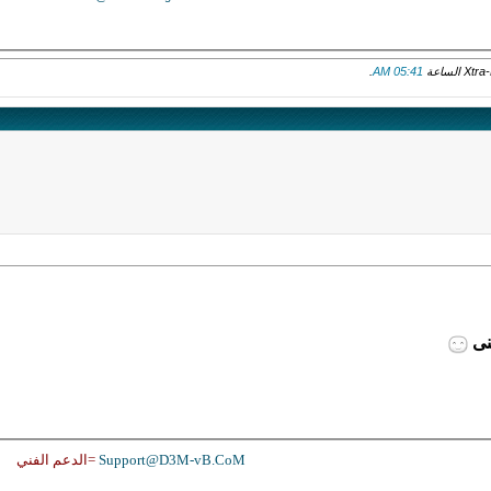
.
05:41 AM
نى
Support@D3M-vB.CoM
=الدعم الفني