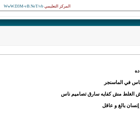
المركز التعليمي
WwW.D3M-vB.NeT/vb
ده
ناس في الماسنجر
 الغلط مش كفايه سارق تصاميم ناس
نسان بالغ و عاقل