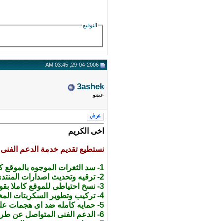
التوقيع
29-04-2006, 03:45 AM
3ashek
عضو
اخى الكريم
نستطيع تقديم خدمة الدعم الفنى و
1- سد الثغرات الموجوه بالموقع كاملا متضمنه السكربتات والمنتديات متضمنه الهاكات المختلفه
2- ترقيه وتحديث اصدارات المنتدى اولا بأول
3- نسخ احتياطى للموقع كاملا بقواعد البيانات يومى واسبوعى وشهرى
4- تركيب وتطوير السكربتات المختلفه وحل جميع المشاكل الممكنه بها
5- حمايه كامله ضد اى هجمات على الموقع وضد اختراقات الهاكرز بنسبة 99%
6- الدعم الفنى المتواصل عن طريق الاميل و الماسنجر والتذاكر و والجوال والرسائل القصيرة sms