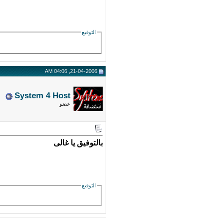
التوقيع
21-04-2006, 04:06 AM
System 4 Host
عضو
بالتوفيق يا غالى
التوقيع