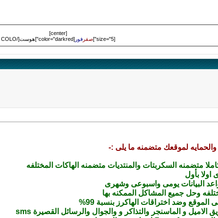
[center]
[size="5"]
صقر
فور
[color="darkred"]هوست[/COLO
الحمايه لموقعك متضمنه ما يلى :-