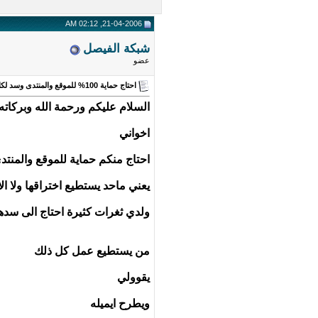
21-04-2006, 02:12 AM
شبكة الفيصل
عضو
احتاج حماية 100% للموقع والمنتدى وسد لكل الثغرات الموجودة
السلام عليكم ورحمة الله وبركاته
اخواني
احتاج منكم حماية للموقع والمنتدى 100% حما
يعني ماحد يستطيع اختراقها ولا ال
ولدي ثغرات كثيرة احتاج الى سده
من يستطيع عمل كل ذلك
يقوولي
ويطرح ايميله