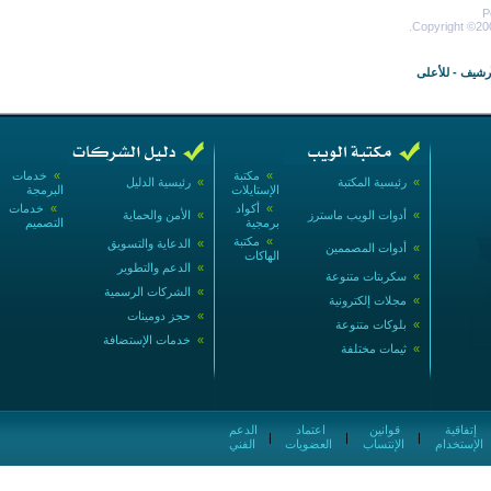
P
Copyright ©200
أرشيف
-
للأعلى
»
مكتبة
»
خدمات
»
رئيسية المكتبة
»
رئيسية الدليل
الإستايلات
البرمجة
»
أكواد
»
خدمات
»
أدوات الويب ماسترز
»
الأمن والحماية
برمجية
التصميم
»
مكتبة
»
الدعاية والتسويق
»
أدوات المصممين
الهاكات
»
الدعم والتطوير
»
سكربتات متنوعة
»
الشركات الرسمية
»
مجلات إلكترونية
»
حجز دومينات
»
بلوكات متنوعة
»
خدمات الإستضافة
»
ثيمات مختلفة
إتفاقية
قوانين
اعتماد
الدعم
|
|
|
الإستخدام
الإنتساب
العضويات
الفني