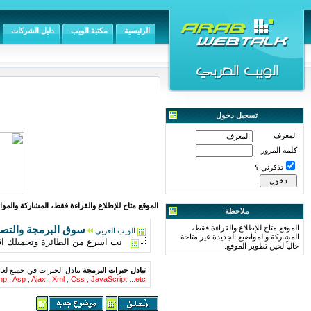
الرئيسية
مكتبة الويب
دليل الشركات
تسجيل دخول
المعرف
كلمة المرور
تذكرني ؟
الموقع متاح للإطلاع والقراءة فقط، المشاركة والمواض
ملاحظة
الموقع متاح للإطلاع والقراءة فقط،
سوق البرمجة والتص
الويب العربي
المشاركة والمواضيع الجديدة غير متاحة
نت اسرع من الطائرة وتحميلك اق
حالياً لحين تطوير الموقع.
تبادل خبرات البرمجة
تبادل الخبرات في جميع لغا
p , Asp , Ajax , Xml , Css , JavaScript ...etc