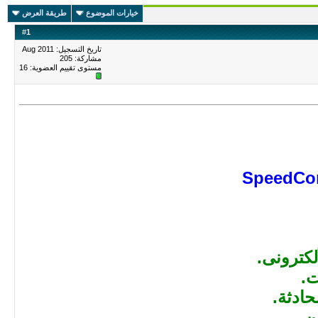
خيارات الموضوع
طريقة العرض
#
1
تاريخ التسجيل: Aug 2011
مشاركة: 205
مستوى تقييم العضوية:
16
SpeedCon
لكترونى.
ت.
ادثة.
ن.