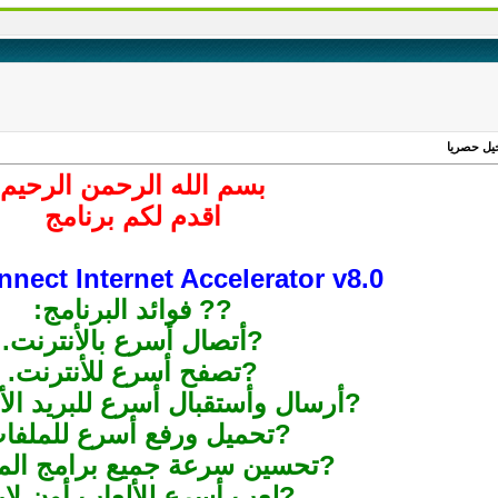
خيل حصريا
بسم الله الرحمن الرحيم
اقدم لكم برنامج
nect Internet Accelerator v8.0
?? فوائد البرنامج:
?أتصال أسرع بالأنترنت.
?تصفح أسرع للأنترنت.
?أرسال وأستقبال أسرع للبريد الأ
?تحميل ورفع أسرع للملفا
?تحسين سرعة جميع برامج المح
?لعب أسرع للألعاب أون لاي