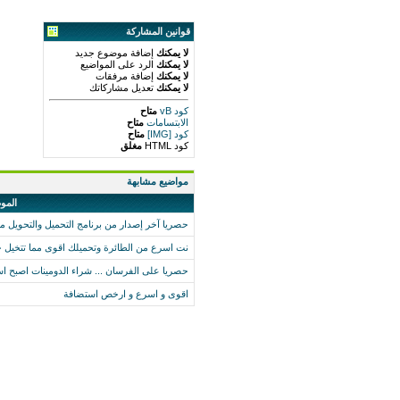
قوانين المشاركة
لا يمكنك
إضافة موضوع جديد
لا يمكنك
الرد على المواضيع
لا يمكنك
إضافة مرفقات
لا يمكنك
تعديل مشاركاتك
كود vB
متاح
الابتسامات
متاح
كود [IMG]
متاح
كود HTML
مغلق
مواضيع مشابهة
المو
حصريا آخر إصدار من برنامج التحميل والتحويل 
نت اسرع من الطائرة وتحميلك اقوى مما تتخيل 
حصريا على الفرسان ... شراء الدومينات اصبح 
اقوى و اسرع و ارخص استضافة