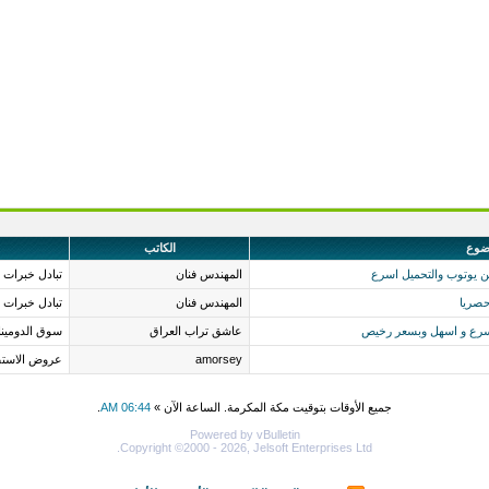
ضوع
الكاتب
من يوتوب والتحميل اسرع
المهندس فنان
تبادل خبرات 
حصريا
المهندس فنان
تبادل خبرات 
اسرع و اسهل وبسعر رخيص
عاشق تراب العراق
سوق الدومين
amorsey
عروض الاستض
جميع الأوقات بتوقيت مكة المكرمة. الساعة الآن »
06:44 AM
.
Powered by vBulletin
Copyright ©2000 - 2026, Jelsoft Enterprises Ltd.