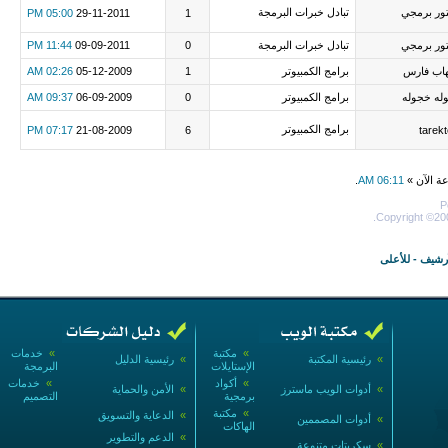
ور برمجي
تبادل خبرات البرمجة
05:00 PM
29-11-2011
1
ور برمجي
تبادل خبرات البرمجة
0
09-09-2011
11:44 PM
اب فارس
برامج الكمبيوتر
1
05-12-2009
02:26 AM
له خجوله
برامج الكمبيوتر
0
06-09-2009
09:37 AM
برامج الكمبيوتر
07:17 PM
21-08-2009
6
tarek
عة الآن »
06:11 AM
.
P
Copyright ©200
أرشيف
-
للأعلى
»
مكتبة
»
خدمات
»
رئيسية المكتبة
»
رئيسية الدليل
الإستايلات
البرمجة
»
أكواد
»
خدمات
»
أدوات الويب ماسترز
»
الأمن والحماية
برمجية
التصميم
»
مكتبة
»
الدعاية والتسويق
»
أدوات المصممين
الهاكات
»
الدعم والتطوير
»
سكربتات متنوعة