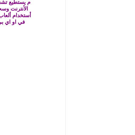
م يستطيع تشغل
الأنترنت وسح
أستخدام ألعاب 
في او اي ب