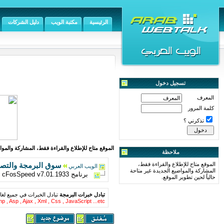
الرئيسية
مكتبة الويب
دليل الشركات
تسجيل دخول
المعرف
كلمة المرور
تذكرني ؟
الموقع متاح للإطلاع والقراءة فقط، المشاركة والمواض
ملاحظة
الموقع متاح للإطلاع والقراءة فقط،
سوق البرمجة والتص
الويب العربي
المشاركة والمواضيع الجديدة غير متاحة
برنامج cFosSpeed v7.01.1933 اخر اصدار من عملاق تسريع النت الي 300%
حالياً لحين تطوير الموقع.
تبادل خبرات البرمجة
تبادل الخبرات في جميع لغا
p , Asp , Ajax , Xml , Css , JavaScript ...etc