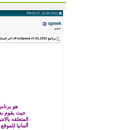
15-04-2012, 01:17 PM
speek
عضو
برنامج cFosSpeed v7.01.1933 اخر اصدار من عملاق تسريع النت الي 300%
هو برنامج cFosSpeed العملاق فهذا البرنامج يعتبر الأقوي في عالم تسريع الإنترنت لأنه
حيث يقوم بع
المتعلقه بالا
ألمانيا للموق