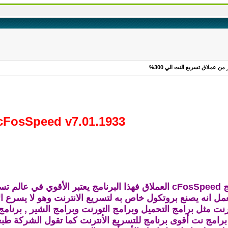
cFosSpeed v7.01.1933
 يستخدم تقنية جديدة
مل انه يصنع بروتكول خاص به لتسريع الانترنت وهو لا يسرع ا
نترنت مثل برامج التحميل وبرامج التورنت وبرامج الشير , برن
ع برامج نت أقوى برنامج للتسريع الأنترنت كما تقول الشركة طبعا