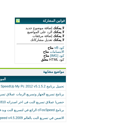
قوانين المشاركة
لا يمكنك
إضافة موضوع جديد
لا يمكنك
الرد على المواضيع
لا يمكنك
إضافة مرفقات
لا يمكنك
تعديل مشاركاتك
كود vB
متاح
الابتسامات
متاح
كود [IMG]
متاح
كود HTML
مغلق
مواضيع مشابهة
المو
تحميل برنامج SpeedUp My Pc 2012 v5.1.5.2 عملاق تسريع الجهاز في آخر إصدار
برنامج تسريع الجهاز وتسريع الرمات عملاق تسريع
حصريا عملاق تسريع النت فى اخر اصدراته cFosSpeed 6.50 build 1810
برنامج cFosSpeed الرائع في لتسريع النت ويدعم اللغة العربية بالكامل
الاضمن في تسريع النت بالعالم cFosSpeed v4.5.2009 +كاملا+الشرح