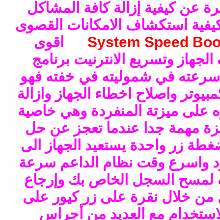
رة عن كيفية
إزالة كافة المشاكل
يفية
استكشاف الامكانات القصوى
اقوى
لجهاز وتسريع الانترنيت
برنامج
رعته في شموليته في خفته
فهو
بيوتر واصلاح اخطاء الجهاز وازالة
 على ميزتة المنفردة وهي خاصية
زة مهمة جدا
عندما تعجز عن حل
غطة زر واحدة
يستعيد الجهاز الى
ود واسرع وقت
نظام الداعم سرعة
 لمسح السجل الخاص بك وإرجاع
من خلال نقرة على زر كيور على
لاستخدام
مع العديد من أجراس