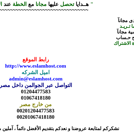
"
هــدايا
تحصل
عليها
مجانا
مع
الخطة
عند
ال
~~~~~~~~~~~~~~~~~~~~~~~~~~~~~~~~~
ى مجانآ
ح حـساب
 الاشتراك
رابط الموقع
http://www.eslamhost.com
اميل الشركه
admin@eslamhost.com
التواصل عبر الجوال
من داخل مصر
01204477583
01067418180
من خارج مصر
00201204477583
00201067418180
نشكركم لمتابعة عروضنا و نعدكم بتقديم الأفضل دائماً ، آملين م