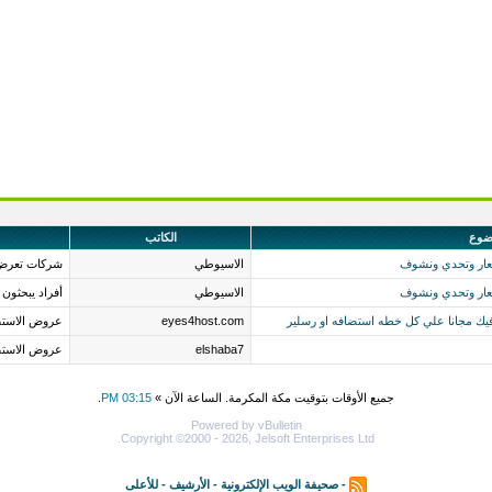
ضوع
الكاتب
اسعار وتحدي ونشوف
الاسيوطي
شركات تعرض
اسعار وتحدي ونشوف
الاسيوطي
أفراد يبحثون
فيك مجانا علي كل خطه استضافه او رسلير
eyes4host.com
عروض الاستض
elshaba7
عروض الاستض
جميع الأوقات بتوقيت مكة المكرمة. الساعة الآن »
03:15 PM
.
Powered by vBulletin
Copyright ©2000 - 2026, Jelsoft Enterprises Ltd.
-
صحيفة الويب الإلكترونية
-
الأرشيف
-
للأعلى