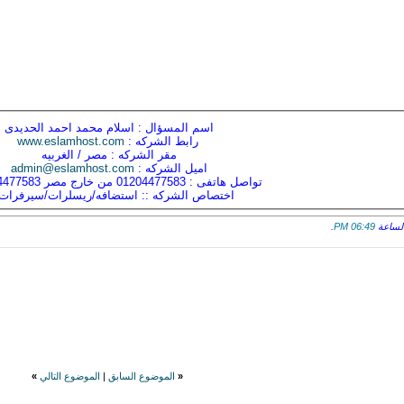
اسم المسؤال : اسلام محمد احمد الحديدى
رابط الشركه :
www.eslamhost.com
مقر الشركه : مصر / الغربيه
اميل الشركه :
admin@eslamhost.com
تواصل هاتفى : 01204477583 من خارج مصر 00201204477583
اختصاص الشركه :: استضافه/ريسلرات/سيرفرات
.
06:49 PM
«
الموضوع السابق
|
الموضوع التالي
»