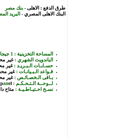
طرق الدفع :
الاهلى
-
بنك مصر
البنك الاهلى المصري
-
البريد الم
المساحة التخزينية : 1 جيجا
الباندويث الشهري :
غير مح
حسـابـات الـبـريـد :
غير مح
قـواعد الـبـيانـات :
غير محد
بـاقى الـخصـائـص :
غير مح
لــوحــة الـتـحـكـم :
el
an
p
نسـخ احـتيـاطـيـة :
متاح د