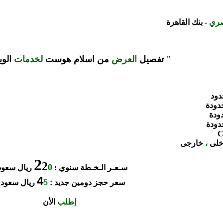
صري
-
بنك القاهرة
"
تفصيل
العرض
من اسلام هوست
لخدمات
الو
دود
دودة
ودة
دودة
C
اخلى
،
خارجى
2
2
0
سـعـر الـخـطة سنوي :
ريال سعو
4
سعر حجز دومين جديد :
5
ريال سعود
إطلب
الأن