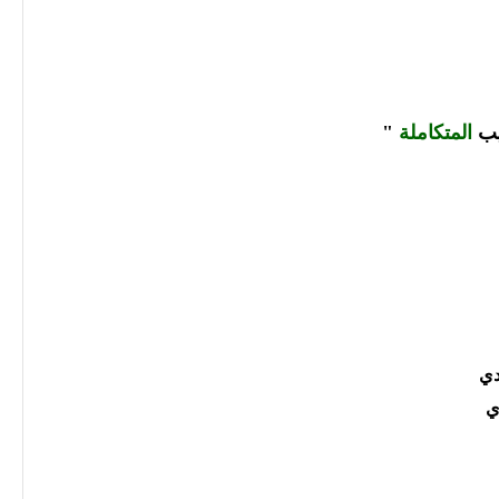
يب
المتكاملة
"
دي
ي