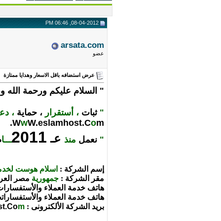
08-04-2012, 06:46 PM
arsata.com
عضو
عرض استضافه باقل الاسعار وهدايا ممتازة
" السلام عليكم ورحمة الله وب
"
ثبات
،
أستقرار
،
حماية
،
دع
W
w
W.eslamhost
.C
o
m.
2011
عـ
"
نعمل
منذ
ـــا
م
إسم
الشركة :
اسلام هوست لخدم
مقر
الشركة :
جمهورية
مصر العرب
هاتف خدمة العملاء والأستفسارا
هاتف خدمة العملاء والأستفسارات
بريد الشركة الألكترونى
:
m
.Co
st