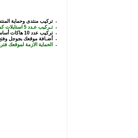
تركيب منتدى وحماية المنتد
تـركيب عـدد 5 استايلات كما تـريـد
تركيب عدد 10 هاكات أساسية مجانآ
أضـافة موقعك بجوجل وفت
الحماية الازمة لموقعك فترة