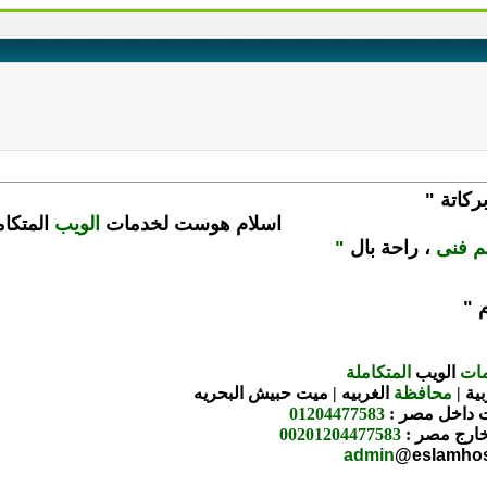
ركاتة "
اسلام هوست
لخدمات
الويب
المتكام
م فنى
،
راحة بال
"
 "
ات
الويب
المتكاملة
ية |
محافظة
الغربيه | ميت حبيش البحريه
ت داخل مصر :
01204477583
خارج مصر :
00201204477583
admin
@eslamho