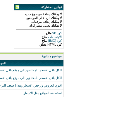
قوانين المشاركة
لا يمكنك
إضافة موضوع جديد
لا يمكنك
الرد على المواضيع
لا يمكنك
إضافة مرفقات
لا يمكنك
تعديل مشاركاتك
كود vB
متاح
الابتسامات
متاح
كود [IMG]
متاح
كود HTML
مغلق
مواضيع مشابهة
المو
للكل باقل الاسعار للمحتاجين الي موقع باقل ال
للكل باقل الاسعار للمحتاجين الي موقع باقل ال
اقوي العروض وارخص الاسعار وهدايا ضعف الترا
استضافه المواقع باقل الاسعار