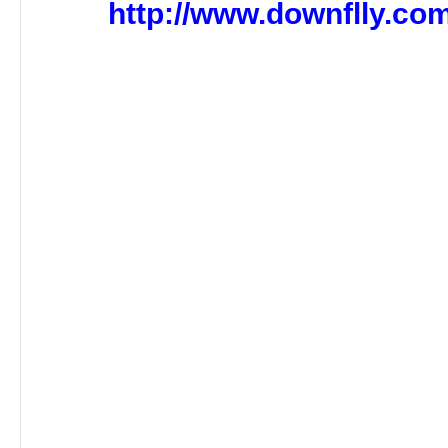
http://www.downflly.c
Forex – ACM Go
Why trade fore
Forex is undoubtedly
forex
financial sector in t