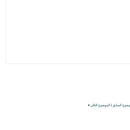
established
forex
aim of supporting
forex
forex
trade and
forex
forex
rise to a
forex
p
forex
day world is witnessing a
forex
; more a
snatch earning
forex
that exist
وضوع السابق
|
الموضوع التالي
»