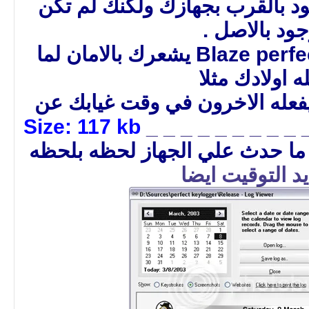
 بالقرب بجهازك ولكنك لم تكن
ود بالاصل .
فبرنامج Blaze perfect keylogger يشعرك بالامان لما
ه اولادك مثلا
يفعله الاخرون في وقت غيابك عن
Size: 117 kb
_ _ _ _ _ _ _ _ _ 
ما حدث علي الجهاز لحظه بلحظه
د التوقيت ايضا