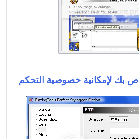
_ _ _ _ _ _ _ _ _ _
ص بك لإمكانية خصوصية التحكم