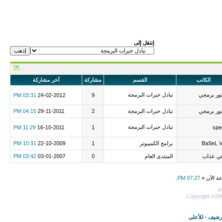
إنتقل إلى
الكاتب
القسم
مشاركة
آخر مشاركة
ور برمجي
تبادل خبرات البرمجة
03:31 PM
24-02-2012
9
ور برمجي
تبادل خبرات البرمجة
2
29-11-2011
04:15 PM
تبادل خبرات البرمجة
11:29 PM
16-10-2011
1
spe
BaSeL V
برامج الكمبيوتر
1
22-10-2009
10:31 PM
في عذاب
المنتدى العام
0
03-01-2007
03:42 PM
عة الآن »
07:27 PM
.
P
Copyright ©200
أرشيف
-
للأعلى