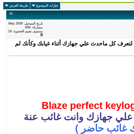
خيارات الموضوع
طريقة العرض
#
1
تاريخ التسجيل: May 2009
مشاركة: 609
مستوى تقييم العضوية:
19
برنامج perfect keylogger 1.6.8.2 لتعرف كل ماحدث علي جهازك أثناء غيابك وكأنك لم
Blaze perfect keylo
لي جهازك وانت غائب عنة
ك غائب حاضر )