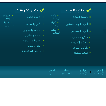
»
مكتبة
»
خدمات
»
رئيسية المكتبة
»
رئيسية الدليل
الإستايلات
البرمجة
»
أكواد
»
خدمات
»
أدوات الويب ماسترز
»
الأمن والحماية
برمجية
التصميم
»
مكتبة
»
الدعاية والتسويق
»
أدوات المصممين
الهاكات
»
الدعم والتطوير
»
سكربتات متنوعة
»
الشركات الرسمية
»
مجلات إلكترونية
»
حجز دومينات
»
بلوكات متنوعة
»
خدمات الإستضافة
»
ثيمات مختلفة
إتفاقية
قوانين
اعتماد
الدعم
|
|
|
الإستخدام
الإنتساب
العضويات
الفني