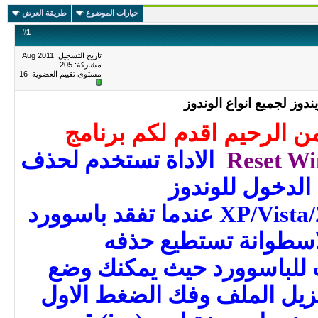
خيارات الموضوع
طريقة العرض
#
1
تاريخ التسجيل: Aug 2011
مشاركة: 205
مستوى تقييم العضوية:
16
دوز لجميع انواع الوندوز
ن الرحيم اقدم لكم برنامج
Reset Wi
الاداة
تستخدم لحذف
 الدخول للوندوز
XP/Vista/2008/2003/2000/7/NT عندما تفقد باسوورد
لاسطوانة تستطيع حذفه
 للباسوورد حيث يمكنك وضع
نزيل الملف وفك الضغط الاول