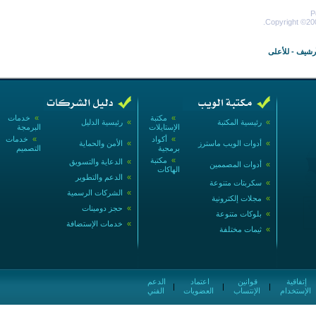
P
Copyright ©200
أرشيف
-
للأعلى
»
مكتبة
»
خدمات
»
رئيسية المكتبة
»
رئيسية الدليل
الإستايلات
البرمجة
»
أكواد
»
خدمات
»
أدوات الويب ماسترز
»
الأمن والحماية
برمجية
التصميم
»
مكتبة
»
الدعاية والتسويق
»
أدوات المصممين
الهاكات
»
الدعم والتطوير
»
سكربتات متنوعة
»
الشركات الرسمية
»
مجلات إلكترونية
»
حجز دومينات
»
بلوكات متنوعة
»
خدمات الإستضافة
»
ثيمات مختلفة
إتفاقية
قوانين
اعتماد
الدعم
|
|
|
الإستخدام
الإنتساب
العضويات
الفني