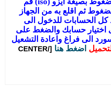
عته ستجد ايضا ملف مضغوط بصيغة ايزو (iso) قم
وط ثم اقلع به من الجهاز
د كل الحسابات للدخول الى
ى اختيار حسابك والضغط على
ول الباسورد الى فراغ واعادة التشعيل
لتحميل
اضغط هنا
[/CENTER