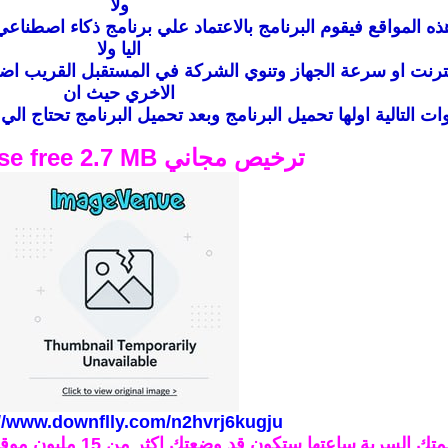
ولا
 المواقع فيقوم البرنامج بالاعتماد علي برنامج ذكاء اصطناعي
اليا ولا
ترنت او سرعة الجهاز وتنوي الشركة في المستقبل القريب اض
الاخري حيث ان
وات التالية اولها تحميل البرنامج وبعد تحميل البرنامج تحتاج
ترخيص مجاني License free
2.7 MB
://www.downflly.com/n2hvrj6kugju
متك السرية
ساعتها ستكون قد وضعتك اكثر من 15 مليون موقع مصنفة الى 55 صنف