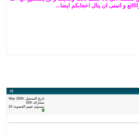
ااائع و اتمنى ان ينال اعجابكم ايضا...
#
2
تاريخ التسجيل: May 2009
مشاركة: 609
مستوى تقييم العضوية:
19