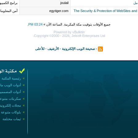
joulail
برامج الكمبيو
egytiger.com
أمن المعلوما
جميع الأوقات بتوقيت مكة المكرمة. الساعة الآن »
03:24 PM
.
Powered by vBulletin
Copyright ©2000 - 2026, Jelsoft Enterprises Ltd.
-
صحيفة الويب الإلكترونية
-
الأرشيف
-
للأعلى
»
رئيسية المكتبة
»
أدوات الويب ما
»
أدوات المصممي
»
سكربتات متنوع
»
مجلات إلكترونية
»
بلوكات متنوعة
»
ثيمات مختلفة