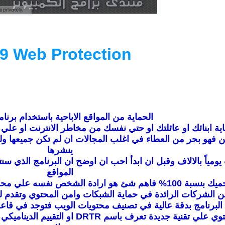
9 Web Protection
الحماية من المواقع الاباحية باستخدام برنا
اية ابنائك او عائلتك او حتي نفسك من مخاطر الانترنت او علي 
ين فهو بحر من العطاء في اغلب المجالات ان لم تكن جميعها ول
ينشرها
مياً بالالاف وقبل ان ابدأ احب ان اوضح ان البرنامج الذي س
المواقع
عن المواقع الاباحية , والان مع البرنامج.
الكتروني كما ان البرنامج يحتوي علي ت