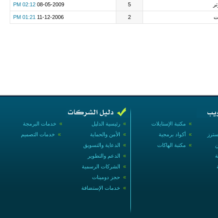
تر
5
08-05-2009
02:12 PM
ت
2
11-12-2006
01:21 PM
»
مكتبة الإستايلات
»
رئيسية الدليل
»
خدمات البرمجة
سترز
»
أكواد برمجية
»
الأمن والحماية
»
خدمات التصميم
ن
»
مكتبة الهاكات
»
الدعاية والتسويق
ة
»
الدعم والتطوير
»
الشركات الرسمية
»
حجز دومينات
»
خدمات الإستضافة