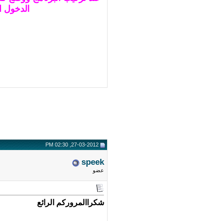
الدخول ا
27-03-2012, 02:30 PM
speek
عضو
شكراالمروركم الرائع