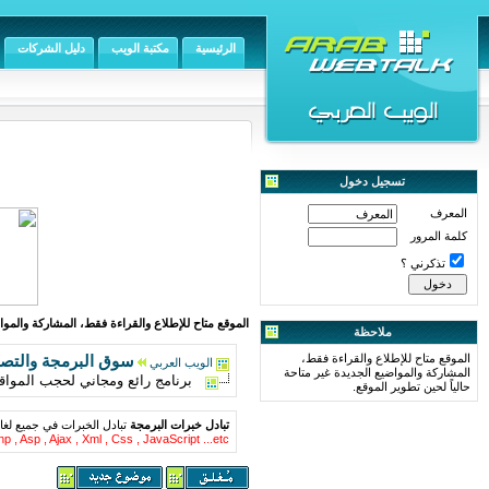
الرئيسية
مكتبة الويب
دليل الشركات
تسجيل دخول
المعرف
كلمة المرور
تذكرني ؟
الموقع متاح للإطلاع والقراءة فقط، المشاركة والمواض
ملاحظة
الموقع متاح للإطلاع والقراءة فقط،
سوق البرمجة والتص
الويب العربي
المشاركة والمواضيع الجديدة غير متاحة
برنامج رائع ومجاني لحجب المواقع الاباحية K9 Web Protection (
حالياً لحين تطوير الموقع.
تبادل خبرات البرمجة
تبادل الخبرات في جميع لغا
p , Asp , Ajax , Xml , Css , JavaScript ...etc