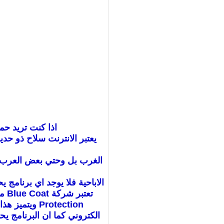
اذا كنت تريد حم
يعتبر الانترنت سلاح ذو حد
الغرب بل وحتي بعض العرب يو
الاباحية فلا يوجد اي برنامج يحميك بنسبة 100% فاهم شئ هو ارادة الشخص نفسه علي محاربة الرذيلة والبعد 
تعتبر شركة Blue Coat من الشركات الرائدة في حماية الشبكات وامن المحتوي وتقدم لنا الشركة فلتر مجاني للاستخدام المنزلي وهوK9 Web
Protection ويتميز هذا البرنامج بدقة عالية في تصنيف محتويات الويب فتوجد في قاعدة البيانات الخاصة بالبرنامج اكثر من 15 مليون موقع