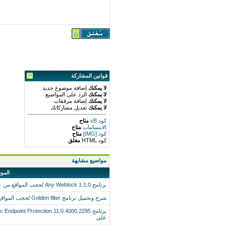
قوانين المشاركة
لا يمكنك
إضافة موضوع جديد
لا يمكنك
الرد على المواضيع
لا يمكنك
إضافة مرفقات
لا يمكنك
تعديل مشاركاتك
كود vB
متاح
الابتسامات
متاح
كود [IMG]
متاح
كود HTML
مغلق
مواضيع مشابهة
المو
برنامج Any Weblock 1.1.0 لحجب المواقع من على شبكة الانترنت
شرح وتحميل برنامج Golden filter لحجب المواقع الاباحية
على