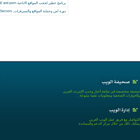
برنامج خطير لحجب المواقع الاباحية anti porn كامل
دورة امن وحماية المواقع والسيرفرات, The Security & Protection of WebSites and Servers
صحيفة متخصصة في متابعة أخبار وجديد الإنترنت العربي
والحوارات الصحفية ومعلومات تقنية متنوعة .
للتواصل مع فريق عمل الويب العربي
يمكنك ذالك من خلال مركز الدعم والمساندة.