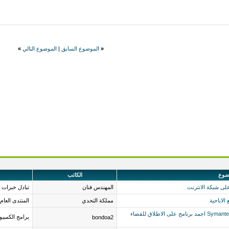
«
الموضوع السابق
|
الموضوع التالي
»
ضوع
الكاتب
المهندس فنان
تبادل خبرات 
مملكة التحدي
المنتدى العام
برنامج Symantec Endpoint Protection 11.0.4000.2295 اجمد برنامج على الاطلاق للقضاء
برامج الكمبيو
bondoa2