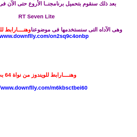
بعد ذلك سنقوم بتحميل برنامجنــا الأروع حتى الآن فى 
RT Seven Lite
وهى الآداه التى سنستخدمها فى موضوعنا
وهنــــارابط ل
//www.downflly.com/on2sq9c4onbp
وهنــــارابط للويندوز من نواة 64 بت
//www.downflly.com/m6kbsctbei60