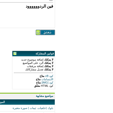
فين الردوووووود
قوانين المشاركة
لا يمكنك
إضافة موضوع جديد
لا يمكنك
الرد على المواضيع
لا يمكنك
إضافة مرفقات
لا يمكنك
تعديل مشاركاتك
كود vB
متاح
الابتسامات
متاح
كود [IMG]
متاح
كود HTML
مغلق
مواضيع مشابهة
المو
بلوك (خلفيات. ثيمات ) صورة متغيرة