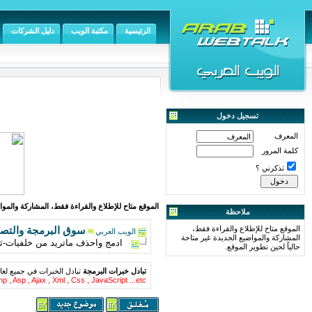
الرئيسية
مكتبة الويب
دليل الشركات
تسجيل دخول
المعرف
كلمة المرور
تذكرني ؟
الموقع متاح للإطلاع والقراءة فقط، المشاركة والمواض
ملاحظة
الموقع متاح للإطلاع والقراءة فقط،
سوق البرمجة والتص
الويب العربي
المشاركة والمواضيع الجديدة غير متاحة
ادمج واحذف ماتريد من خلفيات-ثيمات 
حالياً لحين تطوير الموقع.
تبادل خبرات البرمجة
تبادل الخبرات في جميع لغا
p , Asp , Ajax , Xml , Css , JavaScript ...etc