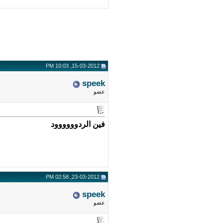
15-03-2012, 10:03 PM
speek
عضو
فين الردوووووود
23-03-2012, 02:58 PM
speek
عضو