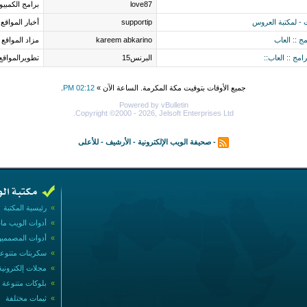
love87
برامج الكمبيو
supportip
أخبار المواقع
ج :: العاب
kareem abkarino
مزاد المواقع
مج :: العاب::
البرنس15
تطويرالمواقع
جميع الأوقات بتوقيت مكة المكرمة. الساعة الآن »
02:12 PM
.
Powered by vBulletin
Copyright ©2000 - 2026, Jelsoft Enterprises Ltd.
-
صحيفة الويب الإلكترونية
-
الأرشيف
-
للأعلى
»
رئيسية المكتبة
»
أدوات الويب ما
»
أدوات المصممي
»
سكربتات متنوع
»
مجلات إلكترونية
»
بلوكات متنوعة
»
ثيمات مختلفة