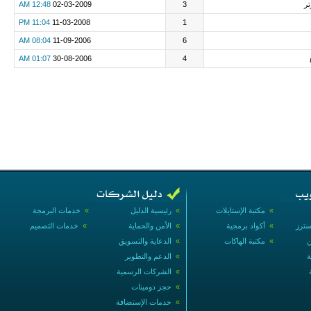
تر
3
02-03-2009
12:48 AM
11:04 PM
11-03-2008
1
08:04 AM
11-09-2006
6
01:07 AM
30-08-2006
4
»
مكتبة الإستايلات
»
رئيسية الدليل
»
خدمات البرمجة
سترز
»
أكواد برمجية
»
الأمن والحماية
»
خدمات التصميم
ن
»
مكتبة الهاكات
»
الدعاية والتسويق
ة
»
الدعم والتطوير
»
الشركات الرسمية
»
حجز دومينات
»
خدمات الإستضافة