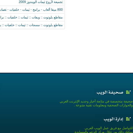
تجميعة لأروع ثيمات الويندوز 2009
800 ميقا ألعاب - برامج - ثيمات - خلفيات - نغمات - لمكتبة العروس
مقاطع بلوتوث :: ويفات :: ثيمات :: خلفيات :: برام
مقاطع بلوتوث :: مسجات :: ثيمات :: خلفيات :: برا
صحيفة متخصصة في متابعة أخبار وجديد الإنترنت العربي
والحوارات الصحفية ومعلومات تقنية متنوعة .
للتواصل مع فريق عمل الويب العربي
يمكنك ذالك من خلال مركز الدعم والمساندة.