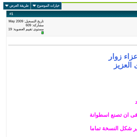
خيارات الموضوع
طريقة العرض
#
1
تاريخ التسجيل: May 2009
مشاركة: 609
مستوى تقييم العضوية:
19
عزاء زوار
العزيز
 فى ان تصنع اسطوانة
ير شكل النسخة تماما