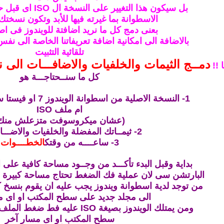
بل سيكون هذا التغيير على النسخة ال ISO اى قبل حرقها وبذلك تحتفظ
الاسطوانة بما غيرته فيها للأبد وتكون نسخت
بعنى دمج كل ما نريد اضافتة للويندوز فى ا
بالاضافة الى امكانية اضافة تعريفاتنا الخاصة الى نف
تلقائية التثبيت
دمــج الثيمات والخلفيات والاضافـــات الى ن
 !!
كل ما سنــحتاجـــة هو
1- النسخة الاصلية من اسطوانة الويندوز 7 او فيستا سواء كانت اسطوانة
ام ملف ISO
(
عشان ميكروسوفت متزعلش منك
2- ثيمــاتك المفضلة والخلفيات والاضـــافـــات
3- ساعــــه من وقتك
الخطــــوات
بداية وقبل البدء تأكـــد من وجــود مساحة كافية على
البارتشن سى لان عملية فك الضغط تحتاج مساحة كبيرة لت
من توجد لدية اسطوانة ويندوز يجب عليه ان يقوم بنسخ 
الى مجلد جديد على سطح المكتب او اى م
ومن يمتلك الويندوز بصيغة ISO عليه فط ضغط الملف الى مجلد ايضا على
سطح المكتب او اى مسار آخر