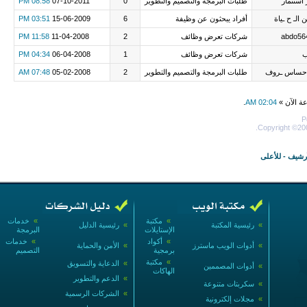
 استثمار
طلبات البرمجة والتصميم والتطوير
0
07-10-2011
08:58 PM
ن الـ ح ـياة
أفراد يبحثون عن وظيفة
6
15-06-2009
03:51 PM
abdo56
شركات تعرض وظائف
2
11-04-2008
11:58 PM
ب
شركات تعرض وظائف
1
06-04-2008
04:34 PM
لإحساس ـروف
طلبات البرمجة والتصميم والتطوير
2
05-02-2008
07:48 AM
عة الآن »
02:04 AM
.
P
Copyright ©200
أرشيف
-
للأعلى
»
مكتبة
»
خدمات
»
رئيسية المكتبة
»
رئيسية الدليل
الإستايلات
البرمجة
»
أكواد
»
خدمات
»
أدوات الويب ماسترز
»
الأمن والحماية
برمجية
التصميم
»
مكتبة
»
الدعاية والتسويق
»
أدوات المصممين
الهاكات
»
الدعم والتطوير
»
سكربتات متنوعة
»
الشركات الرسمية
»
مجلات إلكترونية